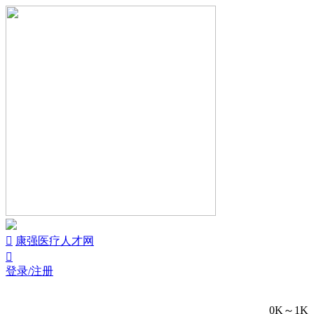


康强医疗人才网

登录/注册
0K～1K