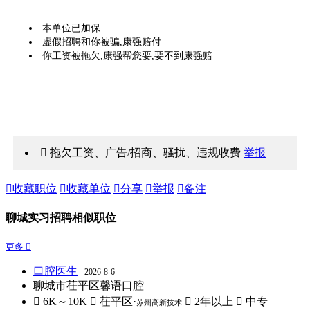
本单位已加保
虚假招聘和你被骗,康强赔付
你工资被拖欠,康强帮您要,要不到康强赔
 拖欠工资、广告/招商、骚扰、违规收费
举报

收藏职位

收藏单位

分享

举报

备注
聊城实习招聘相似职位
更多 
口腔医生
2026-8-6
聊城市茌平区馨语口腔
 6K～10K
 茌平区·
 2年以上
 中专
苏州高新技术