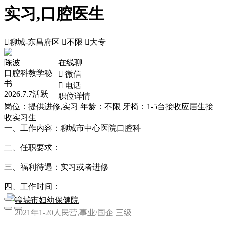
实习,口腔医生

聊城-东昌府区

不限

大专
陈波
在线聊
口腔科教学秘
 微信
书
 电话
2026.7.7活跃
职位详情
岗位：提供进修,实习
年龄：不限
牙椅：1-5台
接收应届生
接
收实习生
一、工作内容：聊城市中心医院口腔科
二、任职要求：
三、福利待遇：实习或者进修
四、工作时间：
聊城市妇幼保健院
2021年
1-20人
民营,事业/国企
三级