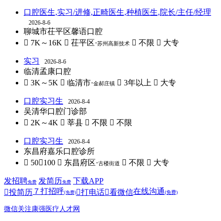
口腔医生,实习/进修,正畸医生,种植医生,院长/主任/经理
2026-8-6
聊城市茌平区馨语口腔
 7K～16K
 茌平区·
 不限
 大专
苏州高新技术
实习
2026-8-6
临清孟康口腔
 3K～5K
 临清市·
 3年以上
 大专
金郝庄镇
口腔实习生
2026-8-4
吴清华口腔门诊部
 2K～4K
 莘县
 不限
 不限
口腔实习生
2026-8-4
东昌府嘉乐口腔诊所
 50～100
 东昌府区·
 不限
 大专
古楼街道
发招聘
发简历
下载APP
免费
免费
７
打招呼
在线沟通

投简历

打电话

看微信
(免费)
(免费)
微信关注康强医疗人才网