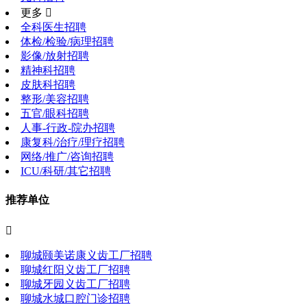
更多 
全科医生招聘
体检/检验/病理招聘
影像/放射招聘
精神科招聘
皮肤科招聘
整形/美容招聘
五官/眼科招聘
人事-行政-院办招聘
康复科/治疗/理疗招聘
网络/推广/咨询招聘
ICU/科研/其它招聘
推荐单位

聊城颐美诺康义齿工厂招聘
聊城红阳义齿工厂招聘
聊城牙园义齿工厂招聘
聊城水城口腔门诊招聘