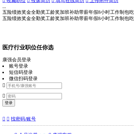
 收藏职位
 投递简历
 填写在线简历
 上传附件简历
...
五险
绩效奖金
全勤奖
工龄奖
加班补助
带薪年假
8小时工作制
包吃
五险
绩效奖金
全勤奖
工龄奖
加班补助
带薪年假
8小时工作制
包吃
医疗行业职位任你选
康强会员登录
账号登录
短信码登录
微信扫码登录


登录


找密码/账号