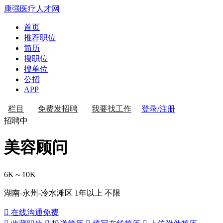
康强医疗人才网
首页
推荐职位
简历
搜职位
搜单位
公招
APP
登录/注册
栏目
免费发招聘
我要找工作
招聘中
美容顾问
6K～10K
湖南-永州-冷水滩区
1年以上
不限
 在线沟通
免费