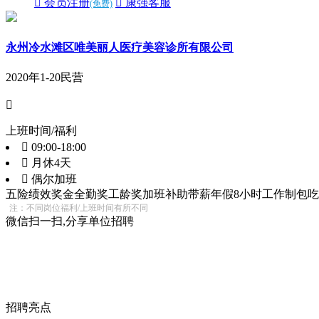
 会员注册
 康强客服
(免费)
永州冷水滩区唯美丽人医疗美容诊所有限公司
2020年
1-20
民营

上班时间/福利
 09:00-18:00
 月休4天
 偶尔加班
五险
绩效奖金
全勤奖
工龄奖
加班补助
带薪年假
8小时工作制
包吃
注：不同岗位福利/上班时间有所不同
微信扫一扫,分享单位招聘
招聘亮点