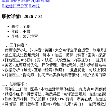
单位简介
招聘职位(
)
联系我们
 微信扫码分享
 举报
职位详情
 2026-7-31
岗位：全职
年龄：不限
牙椅：暂无填写
一、工作内容：
1.负责诊所小红书 / 抖音 / 美团 / 大众点评全平台运营，制
2.独立完成短视频策划 + 脚本 + 拍摄 + 剪辑（科普 / 案例 
3.打造医生 IP 矩阵（黄 V 认证 / 人设定位 / 内容规划），
4.美团 / 点评店铺优化、评价管理、活动策划，提升榜单排名
5.数据分析（曝光 / 互动 / 线索 / 到店），复盘优化，对线上获客
6.对接医生 / 咨询师，协同产出案例与科普素材，维护品牌口
二、任职要求：
1.两年以上口腔 / 医美 / 本地生活新媒体经验，有成功 IP 案例
2.精通小红书 / 抖音算法，熟悉美团 / 点评运营规则，能快速
3.熟练使用相机 / 手机拍摄 + 剪映 / PR 剪辑，审美在线，能
4.网感强，懂口腔科普（正畸 / 种植 / 儿牙 / 美白），能写爆