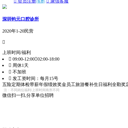
 会员注册
 康强客服
(免费)
深圳钧元口腔诊所
2020年
1-20
民营

上班时间/福利
 09:00-12:00，02:00-18:00
 周休1天
 不加班
 发工资时间：每月15号
五险
定期体检
带薪年假
绩效奖金
员工旅游
餐补
生日福利
全勤奖
注：不同岗位福利/上班时间有所不同
微信扫一扫,分享单位招聘