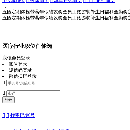
 收藏职位
 投递简历
 填写在线简历
 上传附件简历
...
五险
定期体检
带薪年假
绩效奖金
员工旅游
餐补
生日福利
全勤奖
五险
定期体检
带薪年假
绩效奖金
员工旅游
餐补
生日福利
全勤奖
医疗行业职位任你选
康强会员登录
账号登录
短信码登录
微信扫码登录


登录


找密码/账号