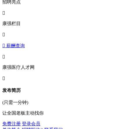
招聘亮点

康强栏目

 薪酬查询

康强医疗人才网

发布简历
(只需一分钟)
让全国老板主动找你
免费注册
登录会员