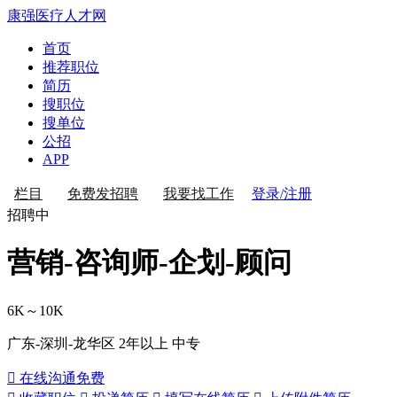
康强医疗人才网
首页
推荐职位
简历
搜职位
搜单位
公招
APP
登录/注册
栏目
免费发招聘
我要找工作
招聘中
营销-咨询师-企划-顾问
6K～10K
广东-深圳-龙华区
2年以上
中专
 在线沟通
免费