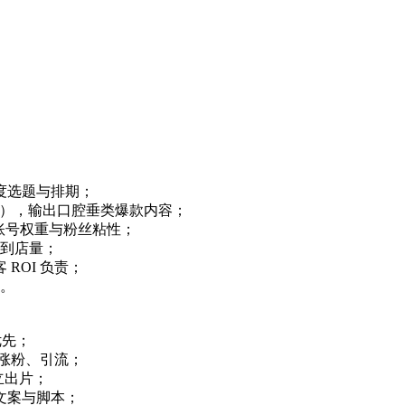
定月度选题与排期；
/ 探店），输出口腔垂类爆款内容；
提升账号权重与粉丝粘性；
与到店量；
 ROI 负责；
碑。
优先；
起涨粉、引流；
独立出片；
款文案与脚本；