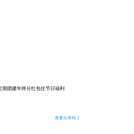
定期团建
年终分红
包住
节日福利
查看分享码 