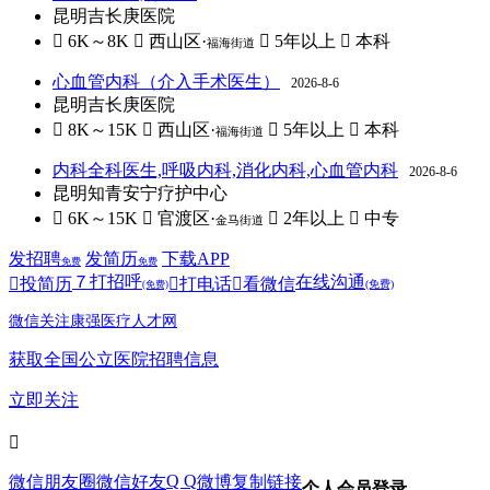
昆明吉长庚医院
 6K～8K
 西山区·
 5年以上
 本科
福海街道
心血管内科（介入手术医生）
2026-8-6
昆明吉长庚医院
 8K～15K
 西山区·
 5年以上
 本科
福海街道
内科全科医生,呼吸内科,消化内科,心血管内科
2026-8-6
昆明知青安宁疗护中心
 6K～15K
 官渡区·
 2年以上
 中专
金马街道
发招聘
发简历
下载APP
免费
免费
７
打招呼
在线沟通

投简历

打电话

看微信
(免费)
(免费)
微信关注康强医疗人才网
获取全国公立医院招聘信息
立即关注

Q Q
微信朋友圈
微信好友
微博
复制链接
个人会员登录