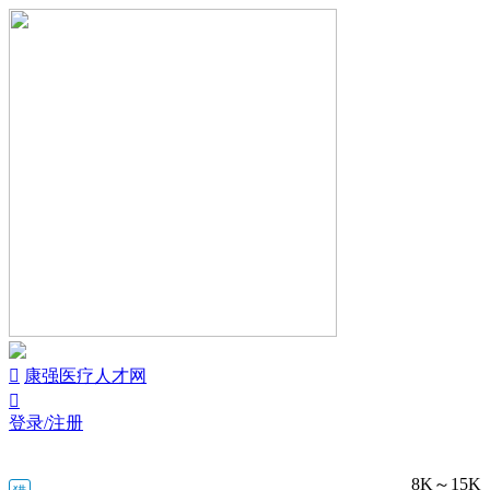


康强医疗人才网

登录/注册
8K～15K