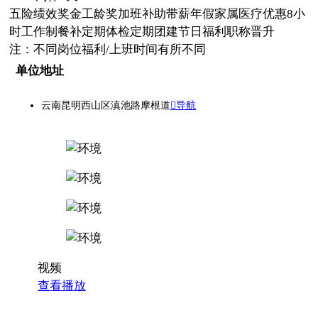
五险
绩效奖金
工龄奖
加班补助
带薪年假
家属医疗优惠
8小
时工作制
餐补
定期体检
定期团建
节日福利
职称晋升
注：不同岗位福利/上班时间有所不同
单位地址
云南昆明西山区滇池路摩根道
导航
视频
查看播放