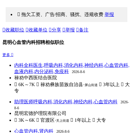
 拖欠工资、广告/招商、骚扰、违规收费
举报

收藏职位

收藏单位

分享

举报

备注
昆明心血管内科招聘相似职位
更多 
内科全科医生,呼吸内科,消化内科,神经内科,心血管内科,
血液内科,内分泌科,免疫科
2026-8-6
禄劝中西医结合医院
 6K～7K
 禄劝彝族苗族自治县·
 3年以上
 大
屏山街道
专
助理医师呼吸内科,消化内科,神经内科,心血管内科
2026-
8-6
昆明宏德护理院有限公司
 3K～6K
 官渡区·
 1年以上
 大专
关上街道
心血管内科,肾内科
2026-8-6