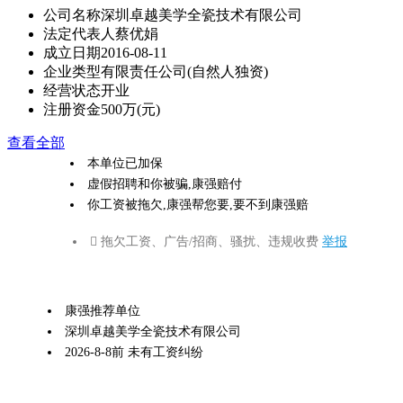
公司名称
深圳卓越美学全瓷技术有限公司
法定代表人
蔡优娟
成立日期
2016-08-11
企业类型
有限责任公司(自然人独资)
经营状态
开业
注册资金
500万(元)
查看全部
本单位已加保
虚假招聘和你被骗,康强赔付
你工资被拖欠,康强帮您要,要不到康强赔
 拖欠工资、广告/招商、骚扰、违规收费
举报
康强推荐单位
深圳卓越美学全瓷技术有限公司
2026-8-8前 未有工资纠纷