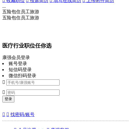
 收藏职位
 投递简历
 填写在线简历
 上传附件简历
...
五险
包住
员工旅游
五险
包住
员工旅游
医疗行业职位任你选
康强会员登录
账号登录
短信码登录
微信扫码登录


登录


找密码/账号