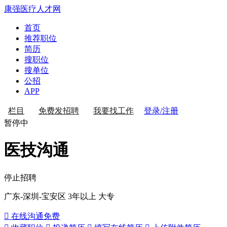
康强医疗人才网
首页
推荐职位
简历
搜职位
搜单位
公招
APP
登录/注册
栏目
免费发招聘
我要找工作
暂停中
医技沟通
停止招聘
广东-深圳-宝安区
3年以上
大专
 在线沟通
免费