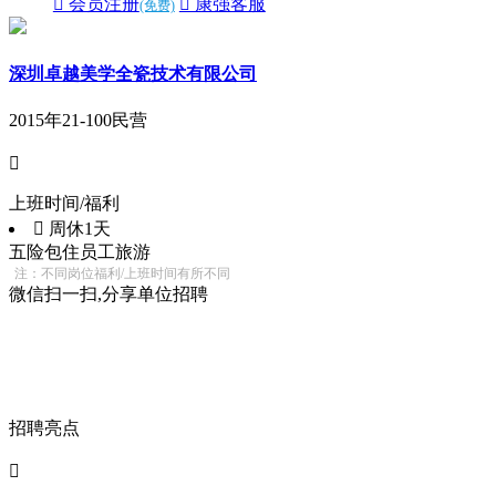
 会员注册
 康强客服
(免费)
深圳卓越美学全瓷技术有限公司
2015年
21-100
民营

上班时间/福利
 周休1天
五险
包住
员工旅游
注：不同岗位福利/上班时间有所不同
微信扫一扫,分享单位招聘
招聘亮点
