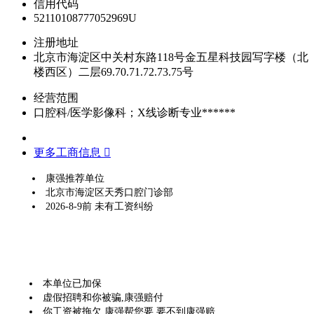
信用代码
52110108777052969U
注册地址
北京市海淀区中关村东路118号金五星科技园写字楼（北
楼西区）二层69.70.71.72.73.75号
经营范围
口腔科/医学影像科；X线诊断专业******
更多工商信息 
康强推荐单位
北京市海淀区天秀口腔门诊部
2026-8-9前 未有工资纠纷
本单位已加保
虚假招聘和你被骗,康强赔付
你工资被拖欠,康强帮您要,要不到康强赔