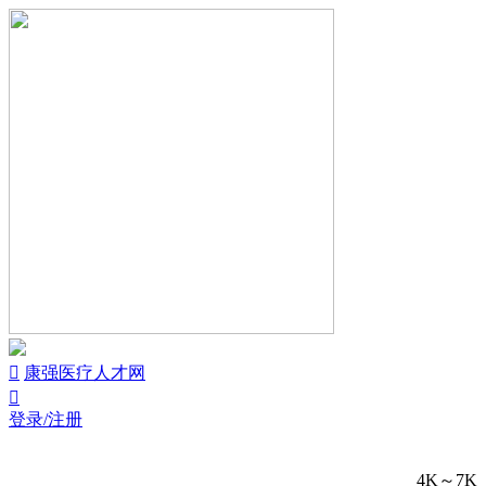


康强医疗人才网

登录/注册
4K～7K