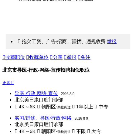
 拖欠工资、广告/招商、骚扰、违规收费
举报

收藏职位

收藏单位

分享

举报

备注
北京市导医-行政-网络-宣传招聘相似职位
更多 
导医-行政-网络-宣传
2026-8-9
北京美日康口腔门诊部
 4K～6K
 朝阳区·
 1年以上
 中专
劲松街道
实习/进修、导医/行政/网络
2026-8-9
北京美日康口腔门诊部
 4K～6K
 朝阳区·
 不限
 大专
劲松街道