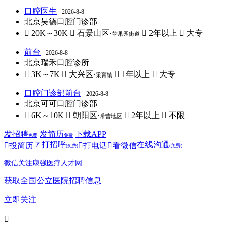
口腔医生
2026-8-8
北京昊德口腔门诊部
 20K～30K
 石景山区·
 2年以上
 大专
苹果园街道
前台
2026-8-8
北京瑞禾口腔诊所
 3K～7K
 大兴区·
 1年以上
 大专
采育镇
口腔门诊部前台
2026-8-8
北京可可口腔门诊部
 6K～10K
 朝阳区·
 2年以上
 不限
常营地区
发招聘
发简历
下载APP
免费
免费
７
打招呼
在线沟通

投简历

打电话

看微信
(免费)
(免费)
微信关注康强医疗人才网
获取全国公立医院招聘信息
立即关注
