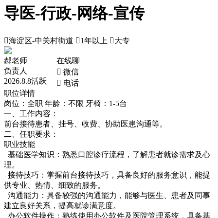
导医-行政-网络-宣传

海淀区-中关村街道

1年以上

大专
郝老师
在线聊
负责人
 微信
2026.8.8活跃
 电话
职位详情
岗位：全职
年龄：不限
牙椅：1-5台
一、工作内容：
前台接待患者、挂号、收费、协助医患沟通等。
二、任职要求：
职业技能
基础医学知识：熟悉口腔诊疗流程，了解患者就诊需求及心
理。
接待技巧：掌握前台接待技巧，具备良好的服务意识，能提
供专业、热情、细致的服务。
沟通能力：具备较强的沟通能力，能够与医生、患者及同事
建立良好关系，提高就诊满意度。
办公软件操作：熟练使用办公软件及医院管理系统，具备基