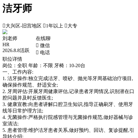
洁牙师

大兴区-旧宫地区

1年以上

大专
刘老师
在线聊
HR
 微信
2026.8.8活跃
 电话
职位详情
岗位：全职
年龄：不限
牙椅：10-20台
一、工作内容:
1. 洁牙操作:独立完成洁牙、喷砂、抛光等牙周基础治疗项目,
确保操作规范、舒适安全;
2. 牙周评估:开展牙周健康评估,记录患者牙周情况,识别潜在口
腔问题并及时反馈医生;
3. 健康宣教:向患者讲解口腔卫生知识,指导正确刷牙、使用牙
线等日常护理方法;
4. 无菌操作:严格执行院感管理与无菌操作规范,做好器械与诊
室清洁;
5. 患者管理:维护洁牙患者关系,做好预约、回访、复诊提醒,引
导转介绍;