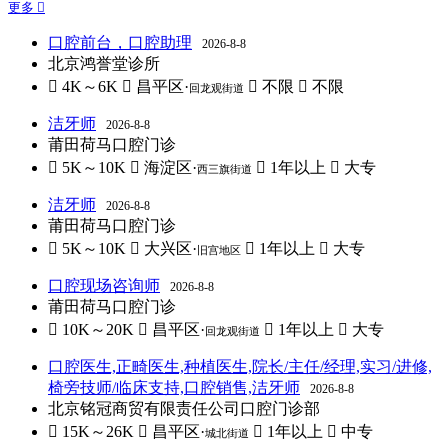
更多 
口腔前台，口腔助理
2026-8-8
北京鸿誉堂诊所
 4K～6K
 昌平区·
 不限
 不限
回龙观街道
洁牙师
2026-8-8
莆田荷马口腔门诊
 5K～10K
 海淀区·
 1年以上
 大专
西三旗街道
洁牙师
2026-8-8
莆田荷马口腔门诊
 5K～10K
 大兴区·
 1年以上
 大专
旧宫地区
口腔现场咨询师
2026-8-8
莆田荷马口腔门诊
 10K～20K
 昌平区·
 1年以上
 大专
回龙观街道
口腔医生,正畸医生,种植医生,院长/主任/经理,实习/进修,
椅旁技师/临床支持,口腔销售,洁牙师
2026-8-8
北京铭冠商贸有限责任公司口腔门诊部
 15K～26K
 昌平区·
 1年以上
 中专
城北街道