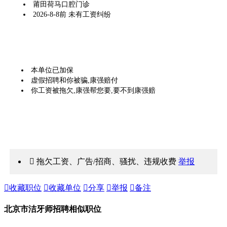
莆田荷马口腔门诊
2026-8-8前 未有工资纠纷
本单位已加保
虚假招聘和你被骗,康强赔付
你工资被拖欠,康强帮您要,要不到康强赔
 拖欠工资、广告/招商、骚扰、违规收费
举报

收藏职位

收藏单位

分享

举报

备注
北京市洁牙师招聘相似职位