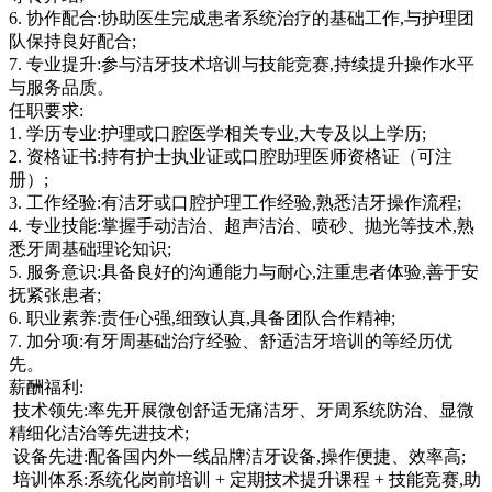
6. 协作配合:协助医生完成患者系统治疗的基础工作,与护理团
队保持良好配合;
7. 专业提升:参与洁牙技术培训与技能竞赛,持续提升操作水平
与服务品质。
任职要求:
1. 学历专业:护理或口腔医学相关专业,大专及以上学历;
2. 资格证书:持有护士执业证或口腔助理医师资格证（可注
册）;
3. 工作经验:有洁牙或口腔护理工作经验,熟悉洁牙操作流程;
4. 专业技能:掌握手动洁治、超声洁治、喷砂、抛光等技术,熟
悉牙周基础理论知识;
5. 服务意识:具备良好的沟通能力与耐心,注重患者体验,善于安
抚紧张患者;
6. 职业素养:责任心强,细致认真,具备团队合作精神;
7. 加分项:有牙周基础治疗经验、舒适洁牙培训的等经历优
先。
薪酬福利:
技术领先:率先开展微创舒适无痛洁牙、牙周系统防治、显微
精细化洁治等先进技术;
设备先进:配备国内外一线品牌洁牙设备,操作便捷、效率高;
培训体系:系统化岗前培训 + 定期技术提升课程 + 技能竞赛,助