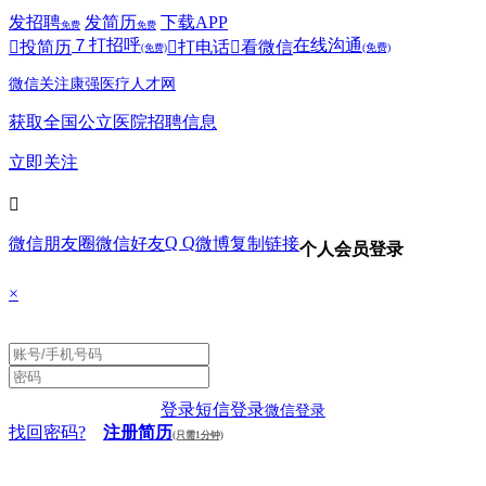
发招聘
发简历
下载APP
免费
免费
７
打招呼
在线沟通

投简历

打电话

看微信
(免费)
(免费)
微信关注康强医疗人才网
获取全国公立医院招聘信息
立即关注

Q Q
微信朋友圈
微信好友
微博
复制链接
个人会员登录
×
登录
短信登录
微信登录
找回密码?
注册简历
(只需1分钟)