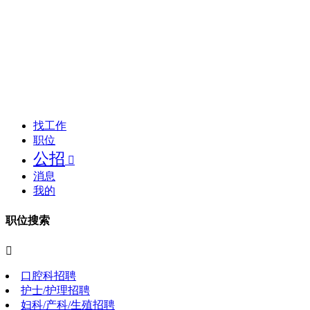
找工作
职位
公招

消息
我的
职位搜索

口腔科招聘
护士/护理招聘
妇科/产科/生殖招聘