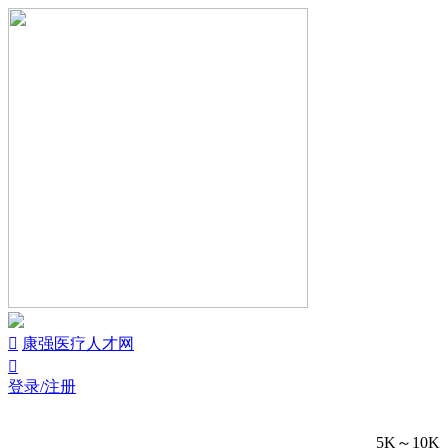


康强医疗人才网

登录/注册
5K～10K