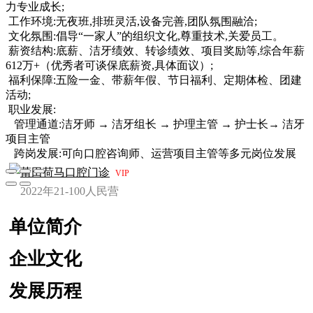
力专业成长;
工作环境:无夜班,排班灵活,设备完善,团队氛围融洽;
文化氛围:倡导“一家人”的组织文化,尊重技术,关爱员工。
薪资结构:底薪、洁牙绩效、转诊绩效、项目奖励等,综合年薪
612万+（优秀者可谈保底薪资,具体面议）;
福利保障:五险一金、带薪年假、节日福利、定期体检、团建
活动;
职业发展:
管理通道:洁牙师 → 洁牙组长 → 护理主管 → 护士长→ 洁牙
项目主管
跨岗发展:可向口腔咨询师、运营项目主管等多元岗位发展
莆田荷马口腔门诊
VIP
2022年
21-100人
民营
单位简介
企业文化
发展历程