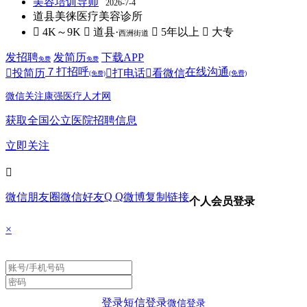
美容培训导师
2026-7-4
道县美徕医疗美容诊所
 4K～9K
 道县·
 5年以上
 大专
西洲街道
发招聘
发简历
下载APP
免费
免费
７
打招呼
在线沟通

投简历

打电话

看微信
(免费)
(免费)
微信关注康强医疗人才网
获取全国公立医院招聘信息
立即关注

Q Q
微信朋友圈
微信好友
微博
复制链接
个人会员登录
×
登录
短信登录
微信登录