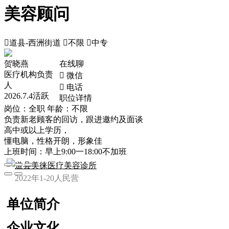
美容顾问

道县-西洲街道

不限

中专
贺晓燕
在线聊
医疗机构负责
 微信
人
 电话
2026.7.4活跃
职位详情
岗位：全职
年龄：不限
负责新老顾客的回访，跟进邀约及面谈
高中或以上学历，
懂电脑，性格开朗，形象佳
上班时间：早上9:00一18:00不加班
道县美徕医疗美容诊所
2022年
1-20人
民营
单位简介
企业文化