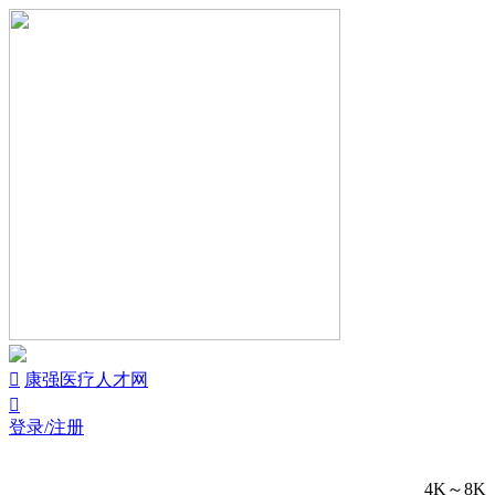


康强医疗人才网

登录/注册
4K～8K