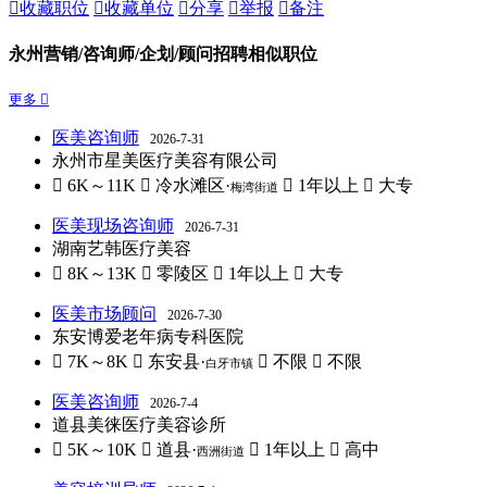

收藏职位

收藏单位

分享

举报

备注
永州营销/咨询师/企划/顾问招聘相似职位
更多 
医美咨询师
2026-7-31
永州市星美医疗美容有限公司
 6K～11K
 冷水滩区·
 1年以上
 大专
梅湾街道
医美现场咨询师
2026-7-31
湖南艺韩医疗美容
 8K～13K
 零陵区
 1年以上
 大专
医美市场顾问
2026-7-30
东安博爱老年病专科医院
 7K～8K
 东安县·
 不限
 不限
白牙市镇
医美咨询师
2026-7-4
道县美徕医疗美容诊所
 5K～10K
 道县·
 1年以上
 高中
西洲街道