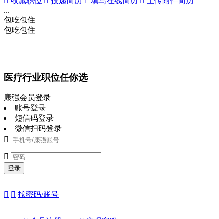
 收藏职位
 投递简历
 填写在线简历
 上传附件简历
...
包吃
包住
包吃
包住
医疗行业职位任你选
康强会员登录
账号登录
短信码登录
微信扫码登录


登录


找密码/账号