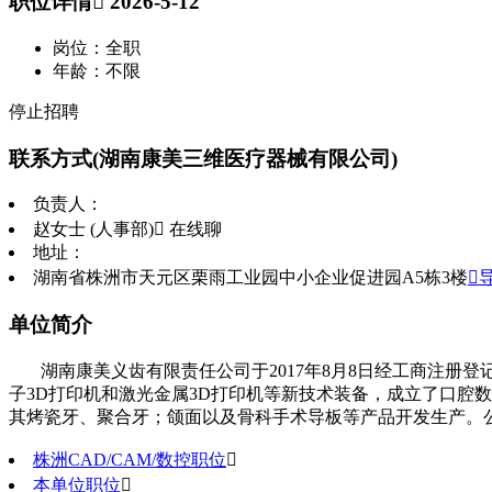
职位详情
 2026-5-12
岗位：全职
年龄：不限
停止招聘
联系方式
(湖南康美三维医疗器械有限公司)
负责人：
赵女士 (人事部)
 在线聊
地址：
湖南省株洲市天元区栗雨工业园中小企业促进园A5栋3楼

单位简介
湖南康美义齿有限责任公司于2017年8月8日经工商注册
子3D打印机和激光金属3D打印机等新技术装备，成立了口腔
其烤瓷牙、聚合牙；颌面以及骨科手术导板等产品开发生产。
株洲CAD/CAM/数控职位

本单位职位
