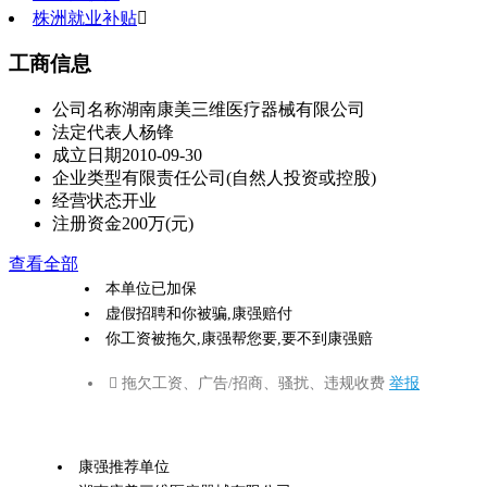
株洲就业补贴

工商信息
公司名称
湖南康美三维医疗器械有限公司
法定代表人
杨锋
成立日期
2010-09-30
企业类型
有限责任公司(自然人投资或控股)
经营状态
开业
注册资金
200万(元)
查看全部
本单位已加保
虚假招聘和你被骗,康强赔付
你工资被拖欠,康强帮您要,要不到康强赔
 拖欠工资、广告/招商、骚扰、违规收费
举报
康强推荐单位