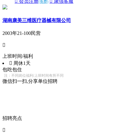
 会员注册
 康强客服
(免费)
湖南康美三维医疗器械有限公司
2003年
21-100
民营

上班时间/福利
 周休1天
包吃
包住
注：不同岗位福利/上班时间有所不同
微信扫一扫,分享单位招聘
招聘亮点
