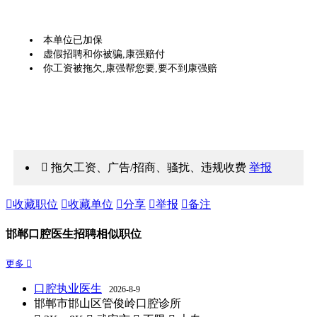
本单位已加保
虚假招聘和你被骗,康强赔付
你工资被拖欠,康强帮您要,要不到康强赔
 拖欠工资、广告/招商、骚扰、违规收费
举报

收藏职位

收藏单位

分享

举报

备注
邯郸口腔医生招聘相似职位
更多 
口腔执业医生
2026-8-9
邯郸市邯山区管俊岭口腔诊所