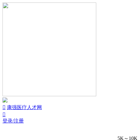


康强医疗人才网

登录/注册
5K～10K