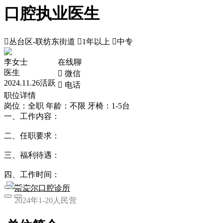
口腔执业医生

丛台区-联纺东街道

1年以上

中专
李女士
在线聊
医生
 微信
2024.11.26活跃
 电话
职位详情
岗位：全职
年龄：不限
牙椅：1-5台
一、工作内容：
二、任职要求：
三、福利待遇：
四、工作时间：
斯麦尔口腔诊所
2024年
1-20人
民营