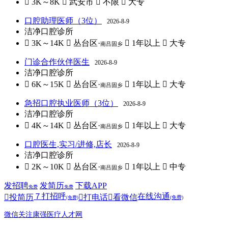
 3K～8K
 武安市
 不限
 大专
口腔助理医师（3位）
2026-8-9
洁净口腔诊所
 3K～14K
 丛台区·
 1年以上
 大专
南吕固乡
门诊合作伙伴医生
2026-8-9
洁净口腔诊所
 6K～15K
 丛台区·
 1年以上
 大专
南吕固乡
急招口腔执业医师（3位）
2026-8-9
洁净口腔诊所
 4K～14K
 丛台区·
 1年以上
 大专
南吕固乡
口腔医生,实习/进修,店长
2026-8-9
洁净口腔诊所
 2K～10K
 丛台区·
 1年以上
 中专
南吕固乡
发招聘
发简历
下载APP
免费
免费
７
打招呼
在线沟通

投简历

打电话

看微信
(免费)
(免费)
微信关注康强医疗人才网