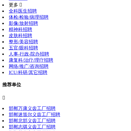
更多 
全科医生招聘
体检/检验/病理招聘
影像/放射招聘
精神科招聘
皮肤科招聘
整形/美容招聘
五官/眼科招聘
人事-行政-院办招聘
康复科/治疗/理疗招聘
网络/推广/咨询招聘
ICU/科研/其它招聘
推荐单位

邯郸万康义齿工厂招聘
邯郸迷笛尔义齿工厂招聘
邯郸北邯义齿工厂招聘
邯郸志骐义齿工厂招聘