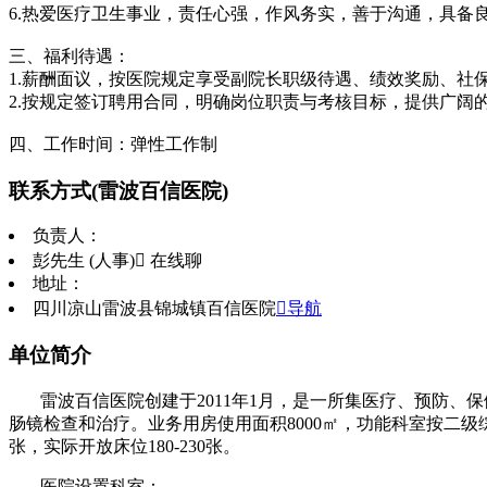
6.热爱医疗卫生事业，责任心强，作风务实，善于沟通，具备
三、福利待遇：
1.薪酬面议，按医院规定享受副院长职级待遇、绩效奖励、社
2.按规定签订聘用合同，明确岗位职责与考核目标，提供广阔
四、工作时间：弹性工作制
联系方式
(雷波百信医院)
负责人：
彭先生 (人事)
 在线聊
地址：
四川凉山雷波县锦城镇百信医院
导航
单位简介
雷波百信医院创建于2011年1月，是一所集医疗、预防
肠镜检查和治疗。业务用房使用面积8000㎡，功能科室按二级综
张，实际开放床位180-230张。
医院设置科室：