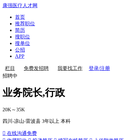
康强医疗人才网
首页
推荐职位
简历
搜职位
搜单位
公招
APP
登录/注册
栏目
免费发招聘
我要找工作
招聘中
业务院长,行政
20K～35K
四川-凉山-雷波县
3年以上
本科
 在线沟通
免费