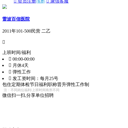
 会员注册
 康强客服
(免费)
雷波百信医院
2011年
101-500
民营 二乙

上班时间/福利
 00:00-00:00
 月休4天
 弹性工作
 发工资时间：每月25号
包住
定期体检
节日福利
职称晋升
弹性工作制
注：不同岗位福利/上班时间有所不同
微信扫一扫,分享单位招聘