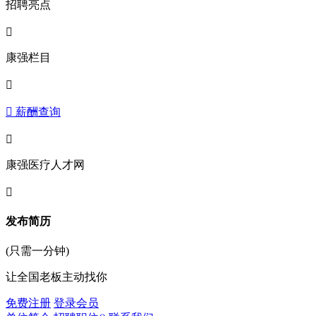
招聘亮点

康强栏目

 薪酬查询

康强医疗人才网

发布简历
(只需一分钟)
让全国老板主动找你
免费注册
登录会员