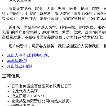
医院设有党办、院办、人事、财务、医务、护理、院感、医
科；中医科；手术室；麻醉科；胃肠镜室；医学影像科；医学
实验室）；发热门诊；消毒供应室、病案室等科室（10个临床
近年来，医院坚持“以人为本、科技兴院、德技双馨、服务
无疆”的医疗职业精神，遵循“厚德、博爱、仁术、诚信”的医
高质量发展，不断提升医院品牌价值，努力打造“技术精细化、
现广纳贤才，网罗各方精英，我们诚邀医护人员和我们一
凉山人事-行政-院办职位

本单位职位

凉山就业补贴

工商信息
公司名称
雷波百信医院有限责任公司
法定代表人
吴珂
成立日期
2011-02-23
企业类型
有限责任公司(自然人独资)
经营状态
开业