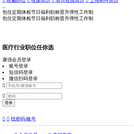
 收藏职位
 投递简历
 填写在线简历
 上传附件简历
...
包住
定期体检
节日福利
职称晋升
弹性工作制
包住
定期体检
节日福利
职称晋升
弹性工作制
医疗行业职位任你选
康强会员登录
账号登录
短信码登录
微信扫码登录


登录


找密码/账号