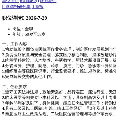
单位简介
招聘职位(
)
联系我们
 微信扫码分享
 举报
职位详情
 2026-7-29
岗位：全职
年龄：50岁至58岁
一、工作内容：
1.协助院长全面负责医院医疗业务管理，制定医疗发展规划与
2.负责医疗质量与安全管理，落实医疗核心制度，持续改进诊
3.统筹学科建设、人才培养、科研教学、新技术新项目开展，
4.分管医务、护理、院感、药事、质控、门诊、急诊等业务科
5.组织落实等级医院评审、行业监管要求，推进规范化、标准
6.完成院长交办的其他工作。
二、任职要求：
1.遵守国家法律法规，政治素质好，品行端正，廉洁行医，无
2.临床医学等相关专业本科及以上学历，具备副高级及以上专
3.年龄55周岁及以下，身体健康，能胜任岗位管理工作；特别
4.具有二级及以上医院5年以上临床工作经历，且3年及以上科
5.熟悉医疗卫生政策法规、二级医院运营管理与等级评审要求