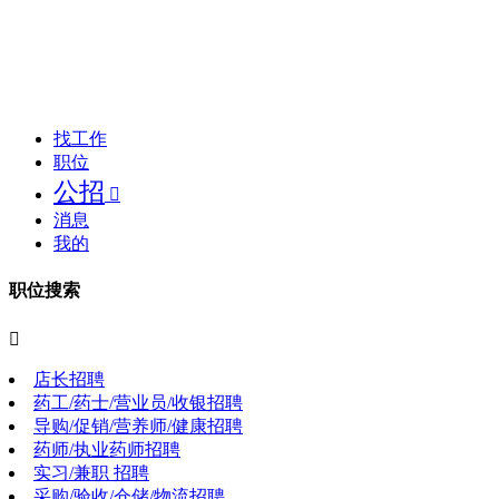
找工作
职位
公招

消息
我的
职位搜索

店长招聘
药工/药士/营业员/收银招聘
导购/促销/营养师/健康招聘
药师/执业药师招聘
实习/兼职 招聘
采购/验收/仓储/物流招聘