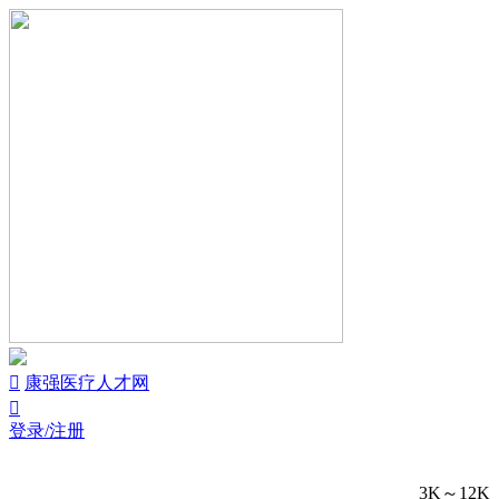


康强医疗人才网

登录/注册
3K～12K