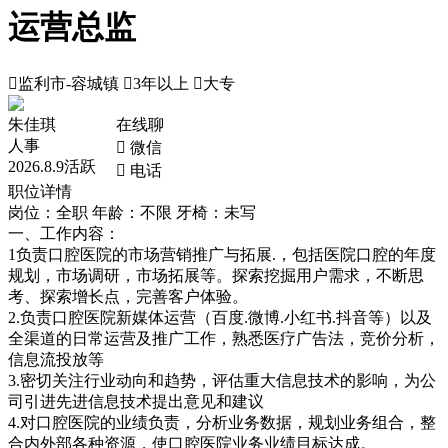
运营总监

监利市-容城镇

3年以上

大专
朱佳琪
在线聊
人事
 微信
2026.8.9活跃
 电话
职位详情
岗位：全职
年龄：不限
牙椅：未写
一、工作内容：
1负责口腔医院的市场营销推广与拓展.，包括医院口腔的年度
规划，市场调研，市场拓展等。探索挖掘用户需求，不断思
考、探索增长点，完善客户体验。
2.负责口腔医院新媒体运营（百度.微博.小红书.抖音等）以及
全渠道的日常运营及推广工作，熟悉医疗广告法，竞价分析，
信息流投放等
3.密切关注行业动向和趋势，评估重大信息技术的影响，为公
司引进先进信息技术提出意见和建议
4.对口腔医院的业绩负责，分析业务数据，规划业务组合，整
合内外部各种资源，使口腔医院业务业绩目标达成。