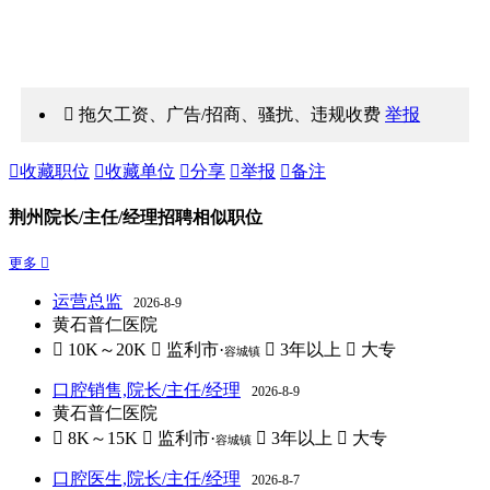
 拖欠工资、广告/招商、骚扰、违规收费
举报

收藏职位

收藏单位

分享

举报

备注
荆州院长/主任/经理招聘相似职位
更多 
运营总监
2026-8-9
黄石普仁医院
 10K～20K
 监利市·
 3年以上
 大专
容城镇
口腔销售,院长/主任/经理
2026-8-9
黄石普仁医院
 8K～15K
 监利市·
 3年以上
 大专
容城镇
口腔医生,院长/主任/经理
2026-8-7