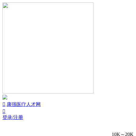


康强医疗人才网

登录/注册
10K～20K