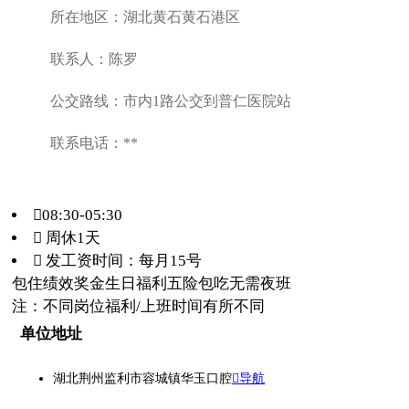
所在地区：湖北黄石黄石港区
联系人：陈罗
公交路线：市内1路公交到普仁医院站
联系电话：**
08:30-05:30
 周休1天
 发工资时间：每月15号
包住
绩效奖金
生日福利
五险
包吃
无需夜班
注：不同岗位福利/上班时间有所不同
单位地址
湖北荆州监利市容城镇华玉口腔
导航