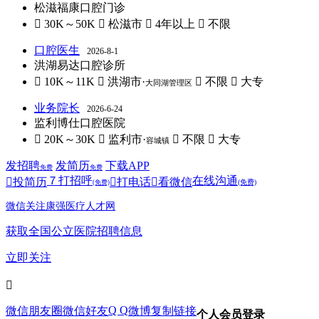
松滋福康口腔门诊
 30K～50K
 松滋市
 4年以上
 不限
口腔医生
2026-8-1
洪湖易达口腔诊所
 10K～11K
 洪湖市·
 不限
 大专
大同湖管理区
业务院长
2026-6-24
监利博仕口腔医院
 20K～30K
 监利市·
 不限
 大专
容城镇
发招聘
发简历
下载APP
免费
免费
７
打招呼
在线沟通

投简历

打电话

看微信
(免费)
(免费)
微信关注康强医疗人才网
获取全国公立医院招聘信息
立即关注

Q Q
微信朋友圈
微信好友
微博
复制链接
个人会员登录