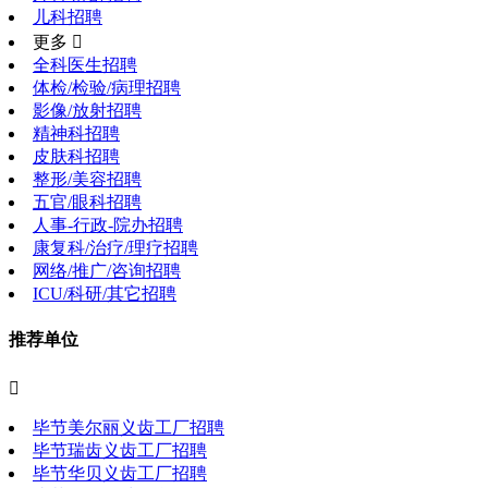
儿科招聘
更多 
全科医生招聘
体检/检验/病理招聘
影像/放射招聘
精神科招聘
皮肤科招聘
整形/美容招聘
五官/眼科招聘
人事-行政-院办招聘
康复科/治疗/理疗招聘
网络/推广/咨询招聘
ICU/科研/其它招聘
推荐单位

毕节美尔丽义齿工厂招聘
毕节瑞齿义齿工厂招聘
毕节华贝义齿工厂招聘