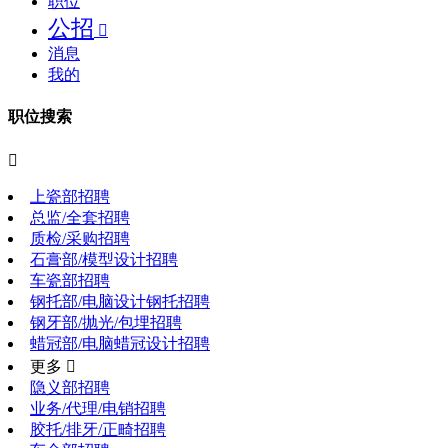
职位
公招

消息
我的
职位搜索

上瓷部招聘
总监/全套招聘
质检/采购招聘
石膏部/模型设计招聘
车瓷部招聘
钢托部/电脑设计钢托招聘
钢牙部/抛光/包埋招聘
蜡冠部/电脑蜡冠设计招聘
更多 
隐义部招聘
业务/代理/电销招聘
胶托/排牙/正畸招聘