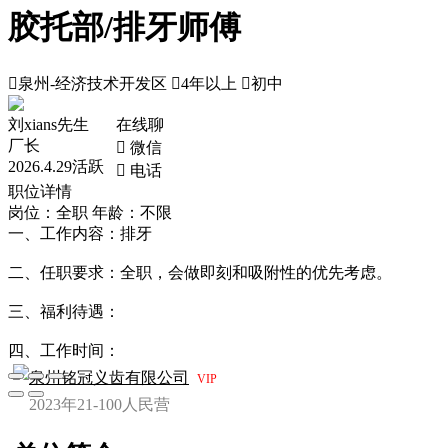
胶托部/排牙师傅

泉州-经济技术开发区

4年以上

初中
刘xians先生
在线聊
厂长
 微信
2026.4.29活跃
 电话
职位详情
岗位：全职
年龄：不限
一、工作内容：排牙
二、任职要求：全职，会做即刻和吸附性的优先考虑。
三、福利待遇：
四、工作时间：
泉州铭冠义齿有限公司
VIP
2023年
21-100人
民营