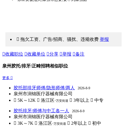
 拖欠工资、广告/招商、骚扰、违规收费
举报

收藏职位

收藏单位

分享

举报

备注
泉州胶托/排牙/正畸招聘相似职位
更多 
胶托部排牙师傅/隐形师傅/两人
2026-8-9
泉州市润锦医疗器械有限公司
 5K～12K
 洛江区·
 3年以上
 中专
万安街道
胶托排牙/师傅与中工各一人
2026-8-9
泉州市润锦医疗器械有限公司
 3K～7K
 洛江区·
 2年以上
 初中
万安街道