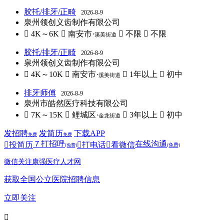
胶托/排牙/正畸
2026-8-9
泉州领创义齿制作有限公司
 4K～6K
 南安市·
 不限
 不限
溪美街道
胶托/排牙/正畸
2026-8-9
泉州领创义齿制作有限公司
 4K～10K
 南安市·
 1年以上
 初中
溪美街道
排牙师傅
2026-8-9
泉州市皓然医疗科技有限公司
 7K～15K
 鲤城区·
 3年以上
 初中
金龙街道
发招聘
发简历
下载APP
免费
免费
７
打招呼
在线沟通

投简历

打电话

看微信
(免费)
(免费)
微信关注康强医疗人才网
获取全国公立医院招聘信息
立即关注
