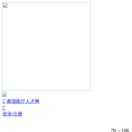


康强医疗人才网

登录/注册
7K～10K