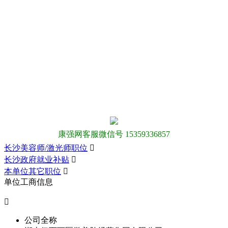
康强网客服微信号 15359336857
长沙美容师/激光师职位

长沙政府就业补贴

本单位其它职位

单位工商信息

公司全称