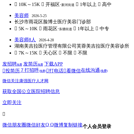
 10K～15K
 开福区·
 1年以上
 高中
新河街道
美容师
2026-5-25
长沙市雨花区脸博士医疗美容门诊部
 5K～10K
 雨花区·
 1年以上
 中专
东塘街道
美容师8人
2026-4-28
湖南美吉拉医疗管理有限公司芙蓉美吉拉医疗美容诊所
 7K～15K
 天心区
 不限
 不限
发招聘
发简历
下载APP
免费
免费
７
打招呼
在线沟通

投简历

打电话

看微信
(免费)
(免费)
微信关注康强医疗人才网
获取全国公立医院招聘信息
立即关注

Q Q
微信朋友圈
微信好友
微博
复制链接
个人会员登录