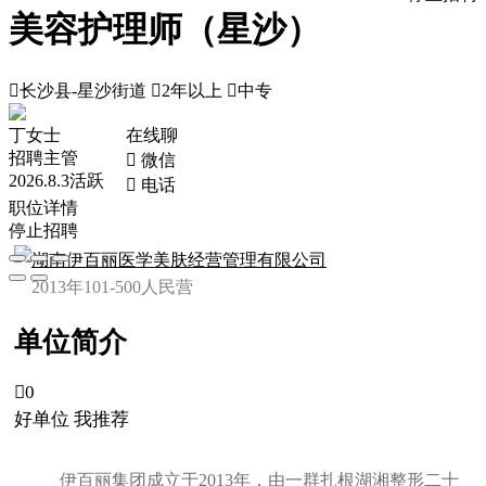
美容护理师（星沙）

长沙县-星沙街道

2年以上

中专
丁女士
在线聊
招聘主管
 微信
2026.8.3活跃
 电话
职位详情
停止招聘
湖南伊百丽医学美肤经营管理有限公司
2013年
101-500人
民营
单位简介

0
好单位 我推荐
伊百丽集团成立于2013年，由一群扎根湖湘整形二十