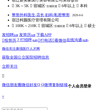
宿迁新美家医疗美容有限公司美容诊所
 3K～5K
 宿城区·
 6年以上
 本科
古城街道
整形外科医生,店长,妇科/私密整形
2026-6-6
宿迁柯颜医疗管理有限公司
 100K～210K
 宿城区·
 6年以上
 硕士
古城街道
发招聘
发简历
下载APP
免费
免费
７
打招呼
在线沟通

投简历

打电话

看微信
(免费)
(免费)
微信关注康强医疗人才网
获取全国公立医院招聘信息
立即关注

Q Q
微信朋友圈
微信好友
微博
复制链接
个人会员登录
×