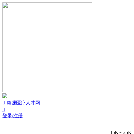


康强医疗人才网

登录/注册
15K～25K