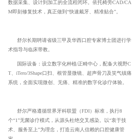
数据采集、设计到加工的全流程闭环。依托椅旁CAD/CA
M即刻修复技术，真正做到“快速戴牙、精准贴合”。
舒尔长期聘请省级三甲及华西口腔专家博士团进行学
术指导与临床带教。
国际设备：设立数字化种植/正畸中心，配备大视野C
T、iTero/3Shape口扫、根管显微镜、超声骨刀及笑气镇痛
系统，全面实现微创、无痛、精准的数字化诊疗体验。
舒尔严格遵循世界牙科联盟（FDI）标准，执行8
个“1”无菌诊疗模式，从源头杜绝交叉感染。以“衷于技
术、服务至上”为理念，打造云南人信赖的口腔健康管
家。