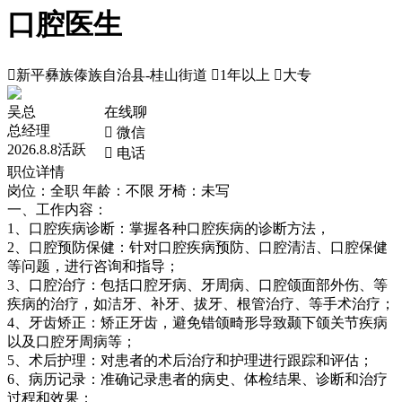
口腔医生

新平彝族傣族自治县-桂山街道

1年以上

大专
吴总
在线聊
总经理
 微信
2026.8.8活跃
 电话
职位详情
岗位：全职
年龄：不限
牙椅：未写
一、工作内容：
1、口腔疾病诊断：掌握各种口腔疾病的诊断方法，
2、口腔预防保健：针对口腔疾病预防、口腔清洁、口腔保健
等问题，进行咨询和指导；
3、口腔治疗：包括口腔牙病、牙周病、口腔颌面部外伤、等
疾病的治疗，如洁牙、补牙、拔牙、根管治疗、等手术治疗；
4、牙齿矫正：矫正牙齿，避免错颌畸形导致颞下颌关节疾病
以及口腔牙周病等；
5、术后护理：对患者的术后治疗和护理进行跟踪和评估；
6、病历记录：准确记录患者的病史、体检结果、诊断和治疗
过程和效果；