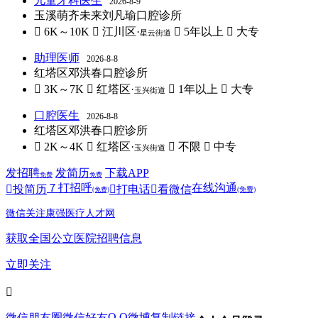
儿童牙科医生
2026-8-9
玉溪萌齐未来刘凡瑜口腔诊所
 6K～10K
 江川区·
 5年以上
 大专
星云街道
助理医师
2026-8-8
红塔区邓洪春口腔诊所
 3K～7K
 红塔区·
 1年以上
 大专
玉兴街道
口腔医生
2026-8-8
红塔区邓洪春口腔诊所
 2K～4K
 红塔区·
 不限
 中专
玉兴街道
发招聘
发简历
下载APP
免费
免费
７
打招呼
在线沟通

投简历

打电话

看微信
(免费)
(免费)
微信关注康强医疗人才网
获取全国公立医院招聘信息
立即关注

Q Q
微信朋友圈
微信好友
微博
复制链接