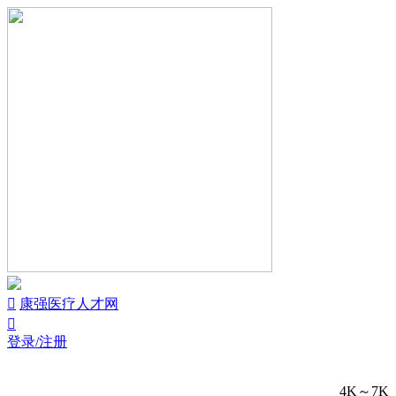


康强医疗人才网

登录/注册
4K～7K