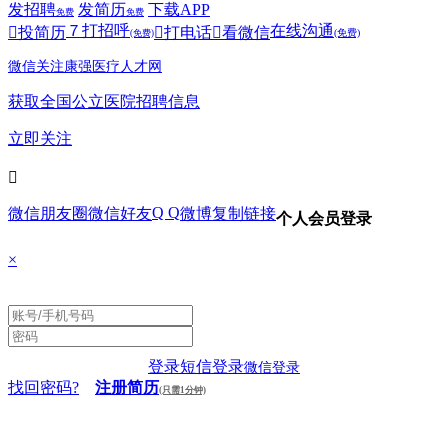
发招聘
发简历
下载APP
免费
免费
７
打招呼
在线沟通

投简历

打电话

看微信
(免费)
(免费)
微信关注康强医疗人才网
获取全国公立医院招聘信息
立即关注

Q Q
微信朋友圈
微信好友
微博
复制链接
个人会员登录
×
登录
短信登录
微信登录
找回密码?
注册简历
(只需1分钟)