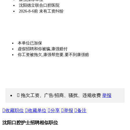
沈阳德立联合口腔医院
2026-8-6前 未有工资纠纷
本单位已加保
虚假招聘和你被骗,康强赔付
你工资被拖欠,康强帮您要,要不到康强赔
 拖欠工资、广告/招商、骚扰、违规收费
举报

收藏职位

收藏单位

分享

举报

备注
沈阳口腔护士招聘相似职位