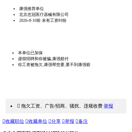
康强推荐单位
北京忠冠医疗器械有限公司
2026-8-10前 未有工资纠纷
本单位已加保
虚假招聘和你被骗,康强赔付
你工资被拖欠,康强帮您要,要不到康强赔
 拖欠工资、广告/招商、骚扰、违规收费
举报

收藏职位

收藏单位

分享

举报

备注