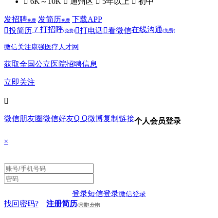
 6K～10K
 通州区
 5年以上
 初中
发招聘
发简历
下载APP
免费
免费
７
打招呼
在线沟通

投简历

打电话

看微信
(免费)
(免费)
微信关注康强医疗人才网
获取全国公立医院招聘信息
立即关注

Q Q
微信朋友圈
微信好友
微博
复制链接
个人会员登录
×
登录
短信登录
微信登录
找回密码?
注册简历
(只需1分钟)