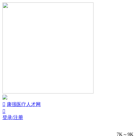


康强医疗人才网

登录/注册
7K～9K