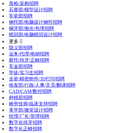
质检/采购招聘
石膏部/模型设计招聘
车瓷部招聘
钢托部/电脑设计钢托招聘
钢牙部/抛光/包埋招聘
蜡冠部/电脑蜡冠设计招聘
更多 
隐义部招聘
业务/代理/电销招聘
胶托/排牙/正畸招聘
车金部招聘
学徒/实习生招聘
全瓷/精密附件/3D打印招聘
收发部/行政/人事/文员/翻译招聘
CAD/CAM/数控招聘
种植部招聘
椅旁技师/临床支持招聘
美学部/微笑设计招聘
经理/厂长/管理招聘
数字化排牙招聘
数字化正畸招聘