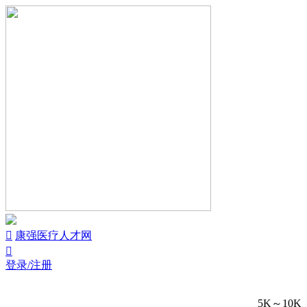


康强医疗人才网

登录/注册
5K～10K