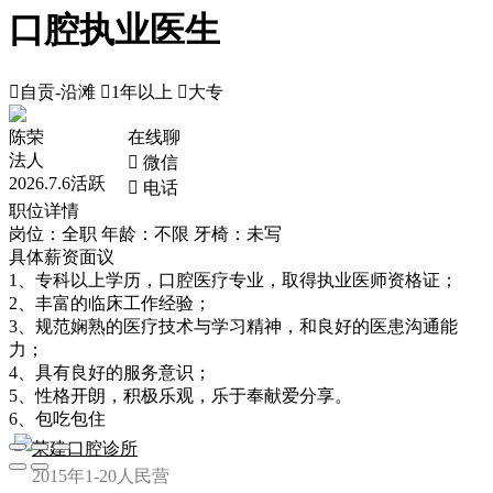
口腔执业医生

自贡-沿滩

1年以上

大专
陈荣
在线聊
法人
 微信
2026.7.6活跃
 电话
职位详情
岗位：全职
年龄：不限
牙椅：未写
具体薪资面议
1、专科以上学历，口腔医疗专业，取得执业医师资格证；
2、丰富的临床工作经验；
3、规范娴熟的医疗技术与学习精神，和良好的医患沟通能
力；
4、具有良好的服务意识；
5、性格开朗，积极乐观，乐于奉献爱分享。
6、包吃包住
荣建口腔诊所
2015年
1-20人
民营