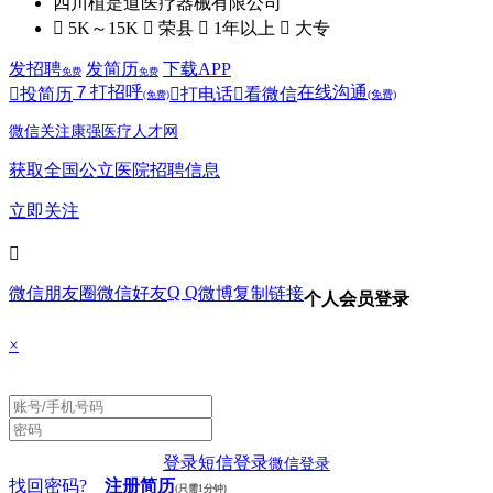
四川植是道医疗器械有限公司
 5K～15K
 荣县
 1年以上
 大专
发招聘
发简历
下载APP
免费
免费
７
打招呼
在线沟通

投简历

打电话

看微信
(免费)
(免费)
微信关注康强医疗人才网
获取全国公立医院招聘信息
立即关注

Q Q
微信朋友圈
微信好友
微博
复制链接
个人会员登录
×
登录
短信登录
微信登录
找回密码?
注册简历
(只需1分钟)