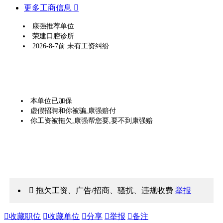
更多工商信息 
康强推荐单位
荣建口腔诊所
2026-8-7前 未有工资纠纷
本单位已加保
虚假招聘和你被骗,康强赔付
你工资被拖欠,康强帮您要,要不到康强赔
 拖欠工资、广告/招商、骚扰、违规收费
举报

收藏职位

收藏单位

分享

举报

备注