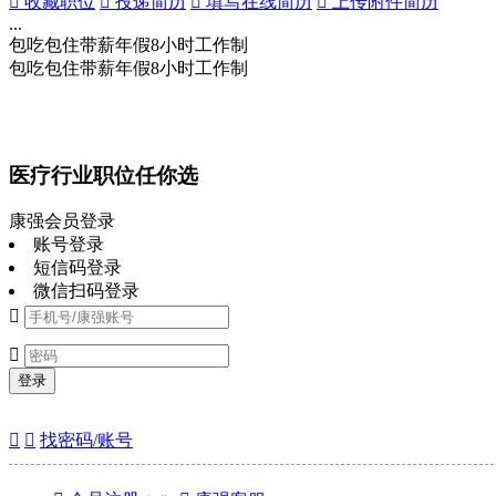
 收藏职位
 投递简历
 填写在线简历
 上传附件简历
...
包吃
包住
带薪年假
8小时工作制
包吃
包住
带薪年假
8小时工作制
医疗行业职位任你选
康强会员登录
账号登录
短信码登录
微信扫码登录


登录


找密码/账号