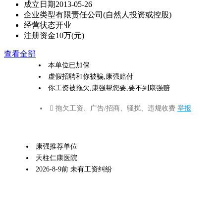
成立日期
2013-05-26
企业类型
有限责任公司(自然人投资或控股)
经营状态
开业
注册资金
10万(元)
查看全部
本单位已加保
虚假招聘和你被骗,康强赔付
你工资被拖欠,康强帮您要,要不到康强赔
 拖欠工资、广告/招商、骚扰、违规收费
举报
康强推荐单位
天柱仁康医院
2026-8-9前 未有工资纠纷