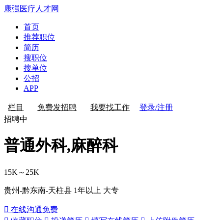
康强医疗人才网
首页
推荐职位
简历
搜职位
搜单位
公招
APP
登录/注册
栏目
免费发招聘
我要找工作
招聘中
普通外科,麻醉科
15K～25K
贵州-黔东南-天柱县
1年以上
大专
 在线沟通
免费