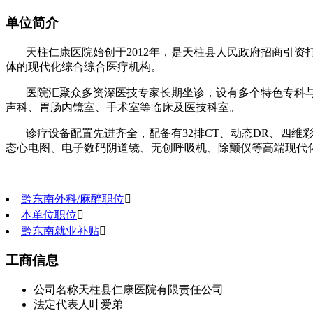
单位简介
天柱仁康医院始创于2012年，是天柱县人民政府招商引
体的现代化综合综合医疗机构。
医院汇聚众多资深医技专家长期坐诊，设有多个特色专科
声科、胃肠内镜室、手术室等临床及医技科室。
诊疗设备配置先进齐全，配备有32排CT、动态DR、四
态心电图、电子数码阴道镜、无创呼吸机、除颤仪等高端现代
黔东南外科/麻醉职位

本单位职位

黔东南就业补贴

工商信息
公司名称
天柱县仁康医院有限责任公司
法定代表人
叶爱弟