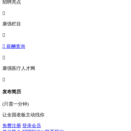
招聘亮点

康强栏目

 薪酬查询

康强医疗人才网

发布简历
(只需一分钟)
让全国老板主动找你
免费注册
登录会员