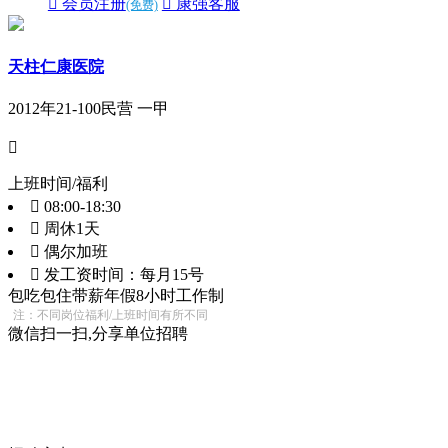
 会员注册
 康强客服
(免费)
天柱仁康医院
2012年
21-100
民营 一甲

上班时间/福利
 08:00-18:30
 周休1天
 偶尔加班
 发工资时间：每月15号
包吃
包住
带薪年假
8小时工作制
注：不同岗位福利/上班时间有所不同
微信扫一扫,分享单位招聘