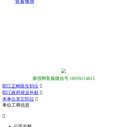
查看播放
康强网客服微信号 18959214815
阳江正畸医生职位

阳江政府就业补贴

本单位其它职位

单位工商信息

公司全称