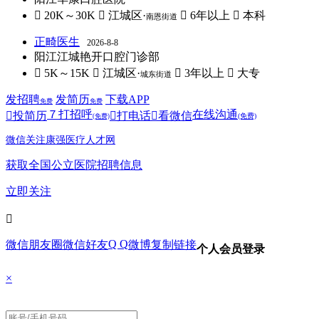
 20K～30K
 江城区·
 6年以上
 本科
南恩街道
正畸医生
2026-8-8
阳江江城艳开口腔门诊部
 5K～15K
 江城区·
 3年以上
 大专
城东街道
发招聘
发简历
下载APP
免费
免费
７
打招呼
在线沟通

投简历

打电话

看微信
(免费)
(免费)
微信关注康强医疗人才网
获取全国公立医院招聘信息
立即关注

Q Q
微信朋友圈
微信好友
微博
复制链接
个人会员登录
×