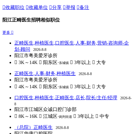

收藏职位

收藏单位

分享

举报

备注
阳江正畸医生招聘相似职位
更多 
正畸医生,种植医生,口腔医生,人事-财务,营销-咨询师-企
划-顾问
2026-8-8
阳江市粤美爱牙诊所
 3K～14K
 阳东区·
 3年以上
 大专
东城镇
正畸医生,人事-财务,种植医生
2026-8-8
阳江市粤美爱牙诊所
 4K～14K
 阳东区·
 3年以上
 大专
东城镇
口腔医生,种植医生,正畸医生,店长,院长/主任/经理
2026-8-
8
阳江市江城区众诚口腔门诊部
 8K～16K
 江城区·
 3年以上
 中专
岗列街道
（总院）正畸医生
2026-8-8
阳江华康口腔医院