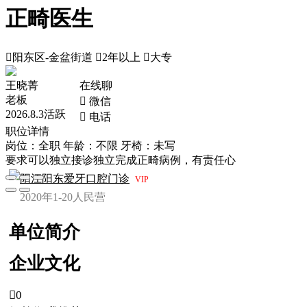
正畸医生

阳东区-金盆街道

2年以上

大专
王晓菁
在线聊
老板
 微信
2026.8.3活跃
 电话
职位详情
岗位：全职
年龄：不限
牙椅：未写
要求可以独立接诊独立完成正畸病例，有责任心
阳江阳东爱牙口腔门诊
VIP
2020年
1-20人
民营
单位简介
企业文化

0