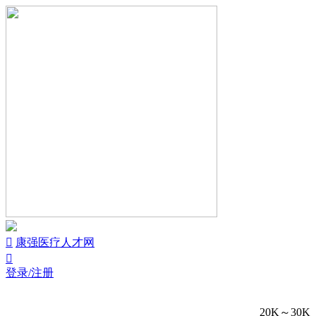


康强医疗人才网

登录/注册
20K～30K