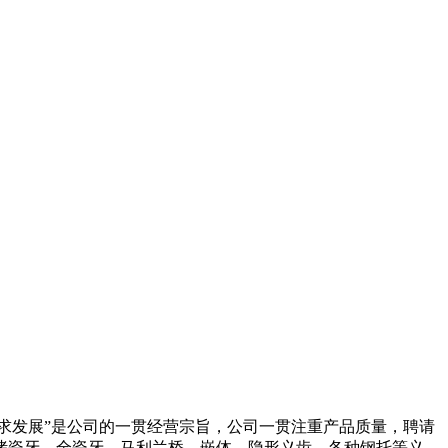
誉求发展”是公司的一贯经营宗旨，公司一贯注重产品质量，聘请
烤瓷牙，全瓷牙，马利兰桥，嵌体，隐形义齿，各种钢托等义