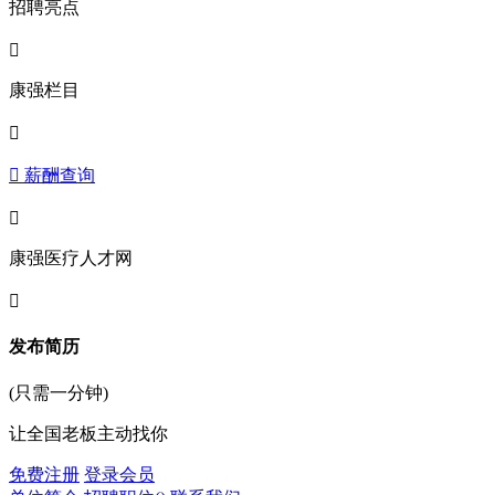
招聘亮点

康强栏目

 薪酬查询

康强医疗人才网

发布简历
(只需一分钟)
让全国老板主动找你
免费注册
登录会员