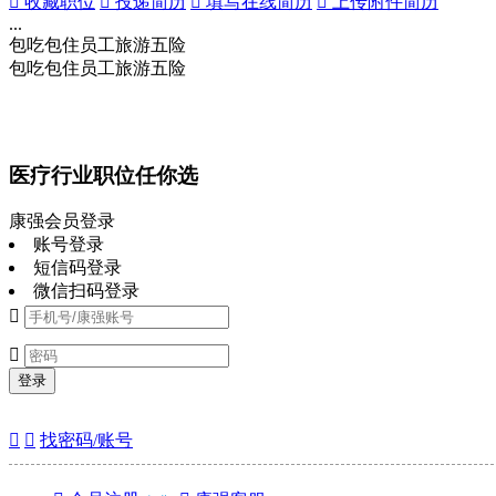
 收藏职位
 投递简历
 填写在线简历
 上传附件简历
...
包吃
包住
员工旅游
五险
包吃
包住
员工旅游
五险
医疗行业职位任你选
康强会员登录
账号登录
短信码登录
微信扫码登录


登录


找密码/账号