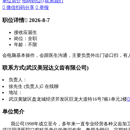
单位简介
招聘职位(
)
联系我们
 微信扫码分享
 举报
职位详情
 2026-8-7
接收应届生
岗位：全职
年龄：不限
会电脑基本操作，会跟医生沟通，主要负责外出门诊口扫，有
联系方式
(武汉美冠达义齿有限公司)
负责人：
徐先生 (负责人)
 在线聊
地址：
武汉黄陂区盘龙城经济开发区巨龙大道特16号7栋1单元2楼
单位简介
我公司1998年成立至今，多年来一直专业经营各种义齿
武汉同济医院口腔科等单位的资深专家、教授为顾问，定期对