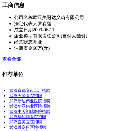
工商信息
公司名称
武汉美冠达义齿有限公司
法定代表人
罗春莲
成立日期
2009-06-11
企业类型
有限责任公司(自然人独资)
经营状态
开业
注册资金
60万(元)
查看全部
推荐单位
武汉京德义齿工厂招聘
武汉天泽医院招聘
武汉新迪伟业医院招聘
武汉华亚伟业医院招聘
武汉中天朗瑞医院招聘
武汉华锐腾医院招聘
武汉宜美医院招聘
武汉维嘉康医院招聘