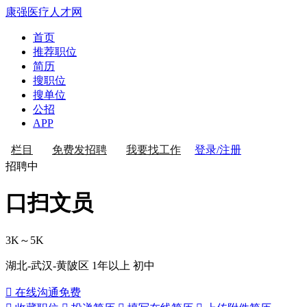
康强医疗人才网
首页
推荐职位
简历
搜职位
搜单位
公招
APP
登录/注册
栏目
免费发招聘
我要找工作
招聘中
口扫文员
3K～5K
湖北-武汉-黄陂区
1年以上
初中
 在线沟通
免费