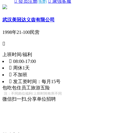
 会员注册
 康强客服
(免费)
武汉美冠达义齿有限公司
1998年
21-100
民营

上班时间/福利
 08:00-17:00
 周休1天
 不加班
 发工资时间：每月15号
包吃
包住
员工旅游
五险
注：不同岗位福利/上班时间有所不同
微信扫一扫,分享单位招聘