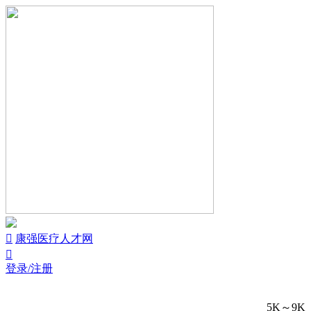


康强医疗人才网

登录/注册
5K～9K