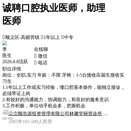
诚聘口腔执业医师，助理
医师

顺义区-高丽营镇

1年以上

中专
李
在线聊
医生
 微信
2026.8.8活跃
 电话
职位详情
岗位：全职,实习
年龄：不限
牙椅：1-5台
接收应届生
接收实
习生
1.1年以上工作或实习经验，懂口腔基本操作，能独立接诊，
必须带证上岗
2.有较好的沟通能力，协调能力，和良好的服务意识
3.工作积极，单位动手机会多，把握机会
北京顺浩源投资管理有限公司林馨堂丽营诊所
VIP
2005年
101-500人
民营