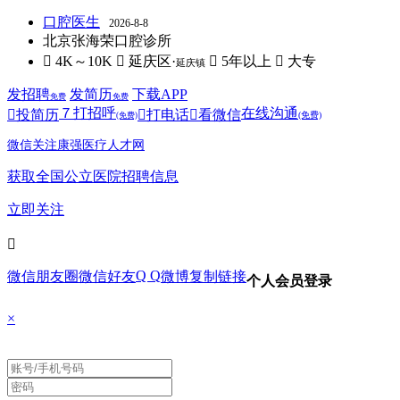
口腔医生
2026-8-8
北京张海荣口腔诊所
 4K～10K
 延庆区·
 5年以上
 大专
延庆镇
发招聘
发简历
下载APP
免费
免费
７
打招呼
在线沟通

投简历

打电话

看微信
(免费)
(免费)
微信关注康强医疗人才网
获取全国公立医院招聘信息
立即关注

Q Q
微信朋友圈
微信好友
微博
复制链接
个人会员登录
×