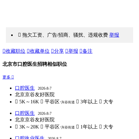
 拖欠工资、广告/招商、骚扰、违规收费
举报

收藏职位

收藏单位

分享

举报

备注
北京市口腔医生招聘相似职位
更多 
口腔医生
2026-8-7
北京京谷友好医院
 5K～16K
 平谷区·
 3年以上
 大专
兴谷街道
口腔医生
2026-8-7
北京京谷友好医院
 3K～20K
 平谷区·
 1年以上
 大专
兴谷街道
口腔执业医生
2026-8-7