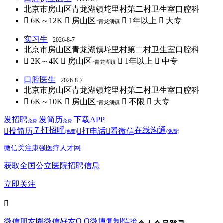
北京市房山区青龙湖镇坨里村第二村卫生室口腔科
 6K～12K
 房山区·
 1年以上
 大专
青龙湖镇
实习生
2026-8-7
北京市房山区青龙湖镇坨里村第二村卫生室口腔科
 2K～4K
 房山区·
 1年以上
 中专
青龙湖镇
口腔医生
2026-8-7
北京市房山区青龙湖镇坨里村第二村卫生室口腔科
 6K～10K
 房山区·
 不限
 大专
青龙湖镇
发招聘
发简历
下载APP
免费
免费
７
打招呼
在线沟通

投简历

打电话

看微信
(免费)
(免费)
微信关注康强医疗人才网
获取全国公立医院招聘信息
立即关注

Q Q
微信朋友圈
微信好友
微博
复制链接