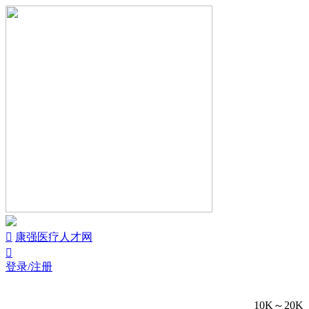


康强医疗人才网

登录/注册
10K～20K