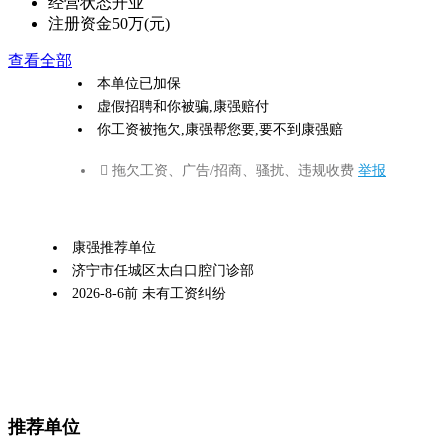
经营状态
开业
注册资金
50万(元)
查看全部
本单位已加保
虚假招聘和你被骗,康强赔付
你工资被拖欠,康强帮您要,要不到康强赔
 拖欠工资、广告/招商、骚扰、违规收费
举报
康强推荐单位
济宁市任城区太白口腔门诊部
2026-8-6前 未有工资纠纷
推荐单位