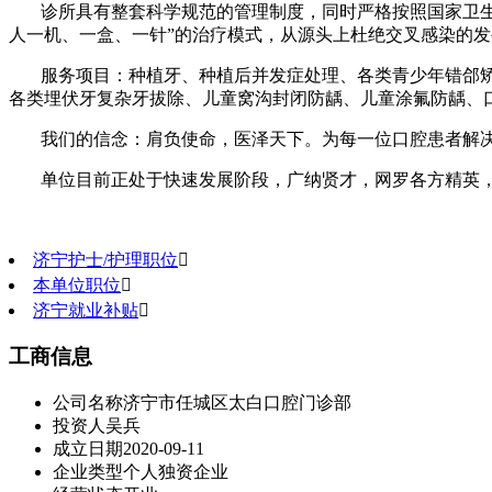
诊所具有整套科学规范的管理制度，同时严格按照国家卫
人一机、一盒、一针”的治疗模式，从源头上杜绝交叉感染的发
服务项目：种植牙、种植后并发症处理、各类青少年错郃
各类埋伏牙复杂牙拔除、儿童窝沟封闭防龋、儿童涂氟防龋、
我们的信念：肩负使命，医泽天下。为每一位口腔患者解
单位目前正处于快速发展阶段，广纳贤才，网罗各方精英
济宁护士/护理职位

本单位职位

济宁就业补贴

工商信息
公司名称
济宁市任城区太白口腔门诊部
投资人
吴兵
成立日期
2020-09-11
企业类型
个人独资企业