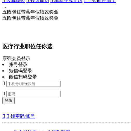
 收藏职位
 投递简历
 填写在线简历
 上传附件简历
...
五险
包住
带薪年假
绩效奖金
五险
包住
带薪年假
绩效奖金
医疗行业职位任你选
康强会员登录
账号登录
短信码登录
微信扫码登录


登录


找密码/账号