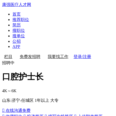
康强医疗人才网
首页
推荐职位
简历
搜职位
搜单位
公招
APP
登录/注册
栏目
免费发招聘
我要找工作
招聘中
口腔护士长
4K～6K
山东-济宁-任城区
1年以上
大专
 在线沟通
免费