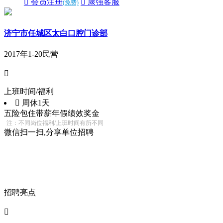
 会员注册
 康强客服
(免费)
济宁市任城区太白口腔门诊部
2017年
1-20
民营

上班时间/福利
 周休1天
五险
包住
带薪年假
绩效奖金
注：不同岗位福利/上班时间有所不同
微信扫一扫,分享单位招聘
招聘亮点
