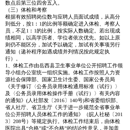
数点后第三位四舍五入。
（三）体检和考察
根据有效招聘岗位数与应聘人员面试成绩，从高分
到低分，按
1
︰
1
的比例等额确定进入体检、考察人
员，不足
1
︰
1
的比例，按实际人数确定。若出现成
绩相同，以高学历者、学位者依次优先。如以上原
则仍不能区分，加试予以确定，加试有关事项另行
通知（递补程序如遇成绩并列情况按此规定执
行）。
1
、体检工作由岳西县卫生事业单位公开招聘工作领
导小组办公室统一组织实施。体检工作按照人力资
源社会保障部、国家卫生计生委、国家公务员局
《关于修订〈公务员录用体检通用标准（试行）〉
及〈公务员录用体检操作手册（试行）〉有关内容
的通知》
(
人社部发〔
2016
〕
140
号
)
和省委组织部、
省人社厅、省卫生厅《关于进一步规范全省事业单
位公开招聘人员体检工作的通知》（皖人社秘〔
201
3
〕
208
号）等规定执行。体检工作结束后，由体检
医院出具“合格”或“不合格”的结论性意见，并加盖