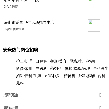
 公立医院
潜山市爱国卫生运动指导中心
 事业单位/国企
安庆热门岗位招聘
护士/护理
口腔科
整形/美容
网络/推广/咨询
影像/放射
中医科
药剂科
体检/检验/病理
全科医生
妇科/产科/生殖
五官/眼科
精神科
外科/麻醉
内科
儿科

招聘亮点

康强栏目