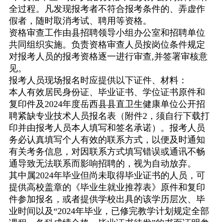
全过程。凡发现报考者不符合报考条件的、弄虚作
假者，随时取消考试、聘用等资格。
资格审查工作由县招聘领导小组办公室和招聘单位
共同组织实施。负责资格审查人员按岗位条件规定
对报考人员的报考资格逐一进行审查
,
并签署审核意
见。
报考人员现场报名时应提供以下证件、材料：
本人有效居民身份证、毕业证书、学位证书原件和
复印件及
2024
年度岳西县县直卫生健康单位公开招
聘紧缺专业技术人员报名表（附件
2
，须自行下载打
印并由报考人员本人填写和签名承诺）。报考人员
务必认真填写个人有效的联系方式，以便及时通知
有关考务信息，对因联系方式填写错误或通讯不畅
通导致无法联系而影响招聘的，视为自动放弃。
其中属
2024
年毕业但尚未取得毕业证书的人员，可
提供高校盖章的《毕业生就业推荐表》原件和复印
件参加报名，或者提供学校出具的该学历层次、毕
业时间以及“
2024
年毕业，已修完教学计划规定全部