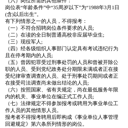
（六）岗位所需的其他条件：
岗位表
“年龄条件”中“
35
周岁以下”为“
1988
年
3
月
1
日
(
含
)
以后出生”。
有下列情形之一的人员，不得报考：
（一）不符合招聘岗位条件要求的人员
;
（二）在读的全日制普通高校非应届毕业生
;
（三）现役军人
;
（四）经各级组织人事部门认定具有考试违纪行为
且在停考期内的人员
;
（五）曾因犯罪受过刑事处罚的人员和曾被开除公
职的人员、受到党纪政务处分期限未满或者正在接
受纪律审查调查的人员、处于刑事处罚期间或者正
在接受司法调查尚未做出结论的人员
;
（六）按照国家、省有关规定，尚在最低服务年限
内的机关、事业单位在编正式工作人员
;
（七）法律规定不得参加报考或聘用为事业单位工
作人员的其他情形人员。
报考者不得报考聘用后即构成《事业单位人事管理
回避规定》第六条所列情形的岗位。