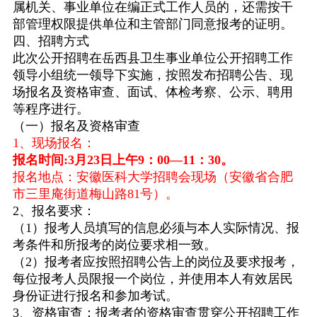
属机关、事业单位在编正式工作人员的，还需按干
部管理权限提供单位和主管部门同意报考的证明。
四、招聘方式
此次公开招聘在岳西县卫生事业单位公开招聘工作
领导小组统一领导下实施，按照发布招聘公告、现
场报名及资格审查、面试、体检考察、公示、聘用
等程序进行。
（一）报名及资格审查
1
、现场报名：
报名时间
:3
月
23
日上午
9
：
00
—
11
：
30
。
报名地点：安徽医科大学招聘会现场（安徽省合肥
市三里庵街道梅山路
81
号）。
2
、报名要求：
（
1
）报考人员填写的信息必须与本人实际情况、报
考条件和所报考的岗位要求相一致。
（
2
）报考者应按照招聘公告上的岗位及要求报考，
每位报考人员限报一个岗位，并使用本人有效居民
身份证进行报名和参加考试。
3
、资格审查：报考者的资格审查贯穿公开招聘工作