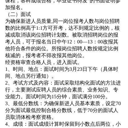
课程，各科成绩合格，毕业证书待发”的书面证明参
加报名。
（二）面试
为确保新进人员质量
,
同一岗位报考人数与岗位招聘
数的比例高于
1:1
方可开考，达不到规定比例的，核
减或取消该岗位招聘计划数。被取消招聘岗位的报
考人员，可于报名当日中午
12
：
00
—
13
：
00
改报其
他符合条件的岗位。所报岗位招聘人数按规定比例
核减的，报考者不得改报其他岗位。
经资格审查合格人员，进入面试。
1
、时间、地点：面试时间为
3
月
23
日下午（具体时
间、地点另行通知）。
2
、考试方式及内容：面试采取结构化面试的方法进
行，主要测试应聘人员的综合素质、业务知识、专
业能力。面试时间为
15
分钟，面试满分
100
分。
3
、最低分数线：为确保新进人员基本素质，设定
70
分为面试最低控制合格分数线，低于
70
分的面试人
员取消体检考察资格。
4
、成绩：面试成绩计算时保留到小数点后两位，小