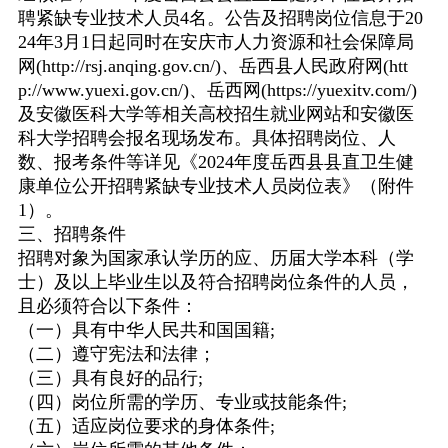
聘紧缺专业技术人员
4
名。公告及招聘岗位信息于
20
24
年
3
月
1
日起同时在安庆市人力资源和社会保障局
网
(http://rsj.anqing.gov.cn/)
、岳西县人民政府网
(htt
p://www.yuexi.gov.cn/)
、岳西网
(https://yuexitv.com/)
及安徽医科大学等相关高校招生就业网站和安徽医
科大学招聘会报名现场发布。具体招聘岗位、人
数、报考条件等详见《
2024
年度岳西县县直卫生健
康单位公开招聘紧缺专业技术人员岗位表》（附件
1
）。
三、招聘条件
招聘对象为国家承认学历的应、历届大学本科（学
士）及以上毕业生以及符合招聘岗位条件的人员，
且必须符合以下条件：
（一）具有中华人民共和国国籍
;
（二）遵守宪法和法律；
（三）具有良好的品行
;
（四）岗位所需的学历、专业或技能条件
;
（五）适应岗位要求的身体条件
;