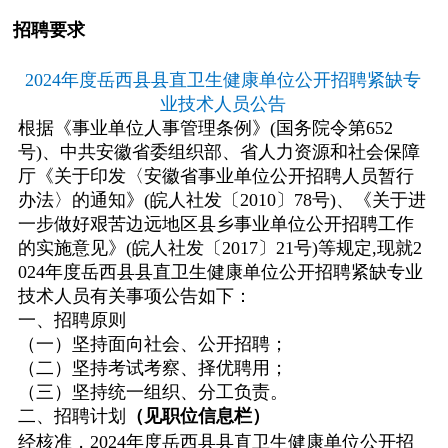
招聘要求
2024
年度岳西县县直卫生健康单位公开招聘紧缺专
业技术人员公告
根据《事业单位人事管理条例》
(
国务院令第
652
号
)
、中共安徽省委组织部、省人力资源和社会保障
厅《关于印发〈安徽省事业单位公开招聘人员暂行
办法〉的通知》
(
皖人社发〔
2010
〕
78
号
)
、《关于进
一步做好艰苦边远地区县乡事业单位公开招聘工作
的实施意见》
(
皖人社发〔
2017
〕
21
号
)
等规定
,
现就
2
024
年度岳西县县直卫生健康单位公开招聘紧缺专业
技术人员有关事项公告如下：
一、招聘原则
（一）坚持面向社会、公开招聘；
（二）坚持考试考察、择优聘用；
（三）坚持统一组织、分工负责。
二、招聘计划
（见职位信息栏）
经核准，
2024
年度岳西县县直卫生健康单位公开招