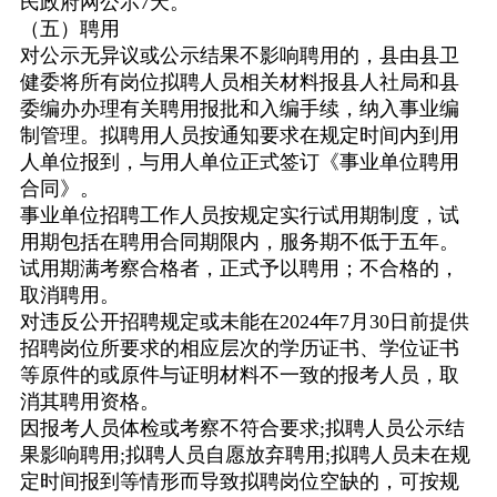
民政府网公示
7
天。
（五）聘用
对公示无异议或公示结果不影响聘用的，县由县卫
健委将所有岗位拟聘人员相关材料报县人社局和县
委编办办理有关聘用报批和入编手续，纳入事业编
制管理。拟聘用人员按通知要求在规定时间内到用
人单位报到，与用人单位正式签订《事业单位聘用
合同》。
事业单位招聘工作人员按规定实行试用期制度，试
用期包括在聘用合同期限内，服务期不低于五年。
试用期满考察合格者，正式予以聘用；不合格的，
取消聘用。
对违反公开招聘规定或未能在
2024
年
7
月
30
日前提供
招聘岗位所要求的相应层次的学历证书、学位证书
等原件的或原件与证明材料不一致的报考人员，取
消其聘用资格。
因报考人员体检或考察不符合要求
;
拟聘人员公示结
果影响聘用
;
拟聘人员自愿放弃聘用
;
拟聘人员未在规
定时间报到等情形而导致拟聘岗位空缺的，可按规