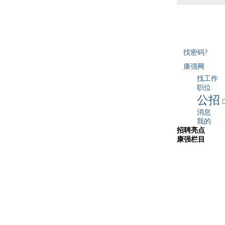
找密码?
康强网
找工作
职位
公招
消息
我的
招聘亮点
康强栏目