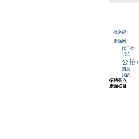
找密码?
康强网
找工作
职位
公招
消息
我的
招聘亮点
康强栏目