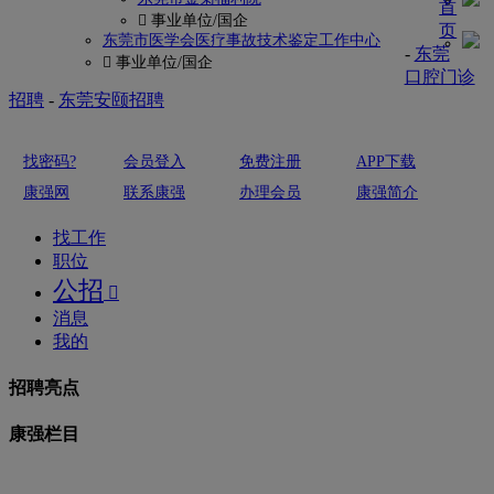
首
 事业单位/国企
页
东莞市医学会医疗事故技术鉴定工作中心
-
东莞
 事业单位/国企
口腔门诊
招聘
-
东莞安颐招聘
找密码?
会员登入
免费注册
APP下载
康强网
联系康强
办理会员
康强简介
找工作
职位
公招

消息
我的
招聘亮点
康强栏目