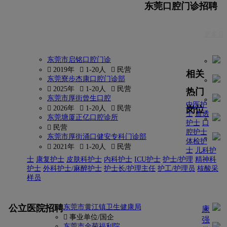
东莞口腔门诊招聘
更多 
东莞市启铭口腔门诊
 2019年
 1-20人
 民营
相关
东莞寮步杰康口腔门诊部
 2025年
 1-20人
 民营
热门
东莞市厚街曾生口腔
中医护
岗位
 2026年
 1-20人
 民营
士
血透
东莞塘厦正亿口腔诊所
护士
口
 民营
腔护士
东莞市厚街涌口健安专科门诊部
体检护
 2021年
 1-20人
 民营
士
儿科护
士
康复护士
皮肤科护士
内科护士
ICU护士
护士/护理
精神科
护士
外科护士/麻醉护士
护士长/护理主任
护工/护理员
核酸采
样员
更多
公立医院招聘
东莞市黄江镇卫生健康局
康
 事业单位/国企
强
东莞市金菊福利院