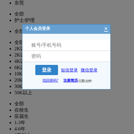
东莞
全部
护士/护理
×
个人会员登录
全部
全部
2K以下
2K以上
4K以上
6K以上
登录
短信登录
微信登录
10K以上
20K以上
找回密码?
注册简历
(只需1分钟)
30K以上
50K以上
全部
在校生
应届生
1-3年
4-6年