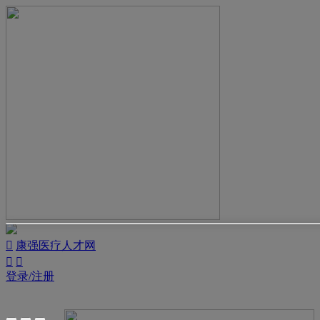

康强医疗人才网


登录/注册