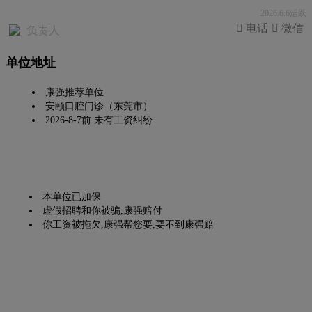
2026.6.6活跃
 电话
 微信
负责人
单位地址
康强推荐单位
安颐口腔门诊（东莞市）
2026-8-7前 未有工资纠纷
本单位已加保
虚假招聘和你被骗,康强赔付
你工资被拖欠,康强帮您要,要不到康强赔