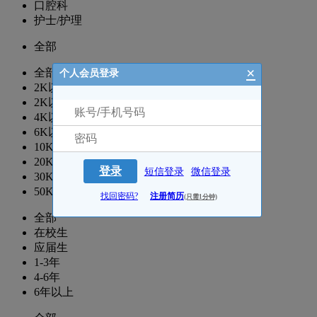
口腔科
护士/护理
全部
×
全部
个人会员登录
2K以下
2K以上
4K以上
6K以上
10K以上
20K以上
登录
短信登录
微信登录
30K以上
50K以上
找回密码?
注册简历
(只需1分钟)
全部
在校生
应届生
1-3年
4-6年
6年以上