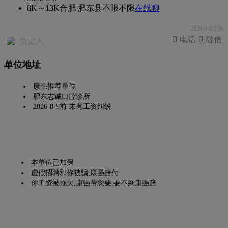
8K～13K
合肥 肥东县
不限
不限
在线聊
2026.6.6活跃
 电话
 微信
负责人
单位地址
康强推荐单位
肥东志诚口腔诊所
2026-8-9前 未有工资纠纷
本单位已加保
虚假招聘和你被骗,康强赔付
你工资被拖欠,康强帮您要,要不到康强赔