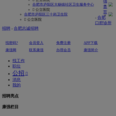
强
合肥市庐阳区大杨镇社区卫生服务中心
首
 公立医院
页
合肥市庐阳区三十岗卫生院
-
合肥
 公立医院
口腔诊所
招聘
-
合肥志诚招聘
找密码?
会员登入
免费注册
APP下载
康强网
联系康强
办理会员
康强简介
找工作
职位
公招

消息
我的
招聘亮点
康强栏目