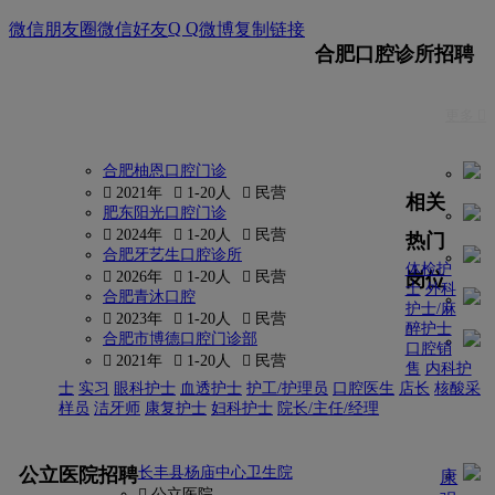
Q Q
微信朋友圈
微信好友
微博
复制链接
合肥口腔诊所招聘
更多 
合肥柚恩口腔门诊
 2021年
 1-20人
 民营
相关
肥东阳光口腔门诊
 2024年
 1-20人
 民营
热门
合肥牙艺生口腔诊所
体检护
岗位
 2026年
 1-20人
 民营
士
外科
合肥青沐口腔
护士/麻
 2023年
 1-20人
 民营
醉护士
合肥市博德口腔门诊部
口腔销
 2021年
 1-20人
 民营
售
内科护
士
实习
眼科护士
血透护士
护工/护理员
口腔医生
店长
核酸采
样员
洁牙师
康复护士
妇科护士
院长/主任/经理
更多
公立医院招聘
长丰县杨庙中心卫生院
康
 公立医院