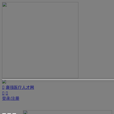

康强医疗人才网


登录/注册