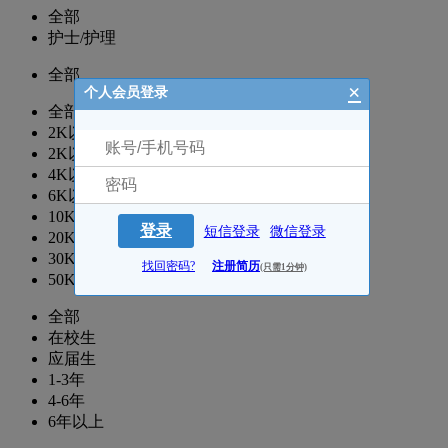
全部
护士/护理
全部
×
个人会员登录
全部
2K以下
2K以上
4K以上
6K以上
10K以上
登录
短信登录
微信登录
20K以上
30K以上
找回密码?
注册简历
(只需1分钟)
50K以上
全部
在校生
应届生
1-3年
4-6年
6年以上