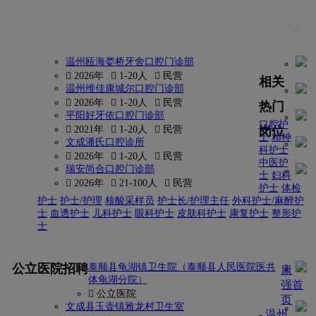
更多 
温州瓯海娄桥牙舍口腔门诊部
 2026年
 1-20人
 民营
相关
温州维佳康城尔口腔门诊部
 2026年
 1-20人
 民营
热门
平阳好牙依口腔门诊部
口腔护
岗位
 2021年
 1-20人
 民营
士
精神
文成潘氏口腔诊所
科护士
 2026年
 1-20人
 民营
中医护
瑞安尚合口腔门诊部
士
妇科
 2026年
 21-100人
 民营
护士
体检
护士
护士/护理
核酸采样员
护士长/护理主任
外科护士/麻醉护
士
血透护士
儿科护士
眼科护士
皮肤科护士
康复护士
整形护
士
更多
公立医院招聘
泰顺县龟湖镇卫生院（泰顺县人民医院医共
康
体龟湖分院）
强首
 公立医院
页
文成县玉壶镇雅龙村卫生室
-
温州