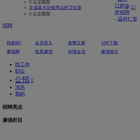
 公立医院
口腔诊
文成县大峃镇李山村卫生室
所招聘
 公立医院
-
温州仁安
招聘
找密码?
会员登入
免费注册
APP下载
康强网
联系康强
办理会员
康强简介
找工作
职位
公招

消息
我的
招聘亮点
康强栏目