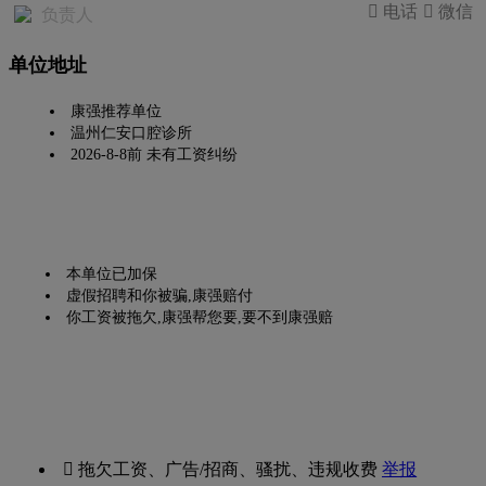
 电话
 微信
负责人
单位地址
康强推荐单位
温州仁安口腔诊所
2026-8-8前 未有工资纠纷
本单位已加保
虚假招聘和你被骗,康强赔付
你工资被拖欠,康强帮您要,要不到康强赔
 拖欠工资、广告/招商、骚扰、违规收费
举报