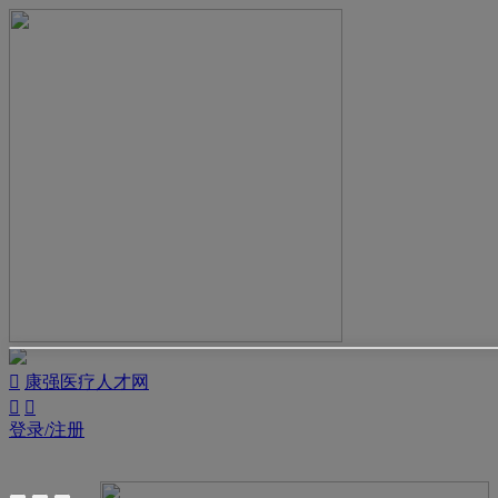

康强医疗人才网


登录/注册