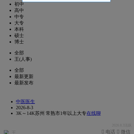
初中
高中
中专
大专
本科
硕士
博士
全部
王(人事)
全部
最新更新
最新发布
中医医生
2026-8-3
3K～14K
苏州 常熟市
1年以上
大专
在线聊
2026.8.3活跃
 电话
 微信
王