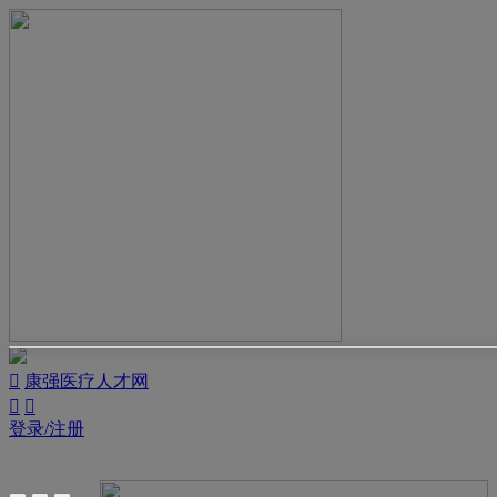

康强医疗人才网


登录/注册