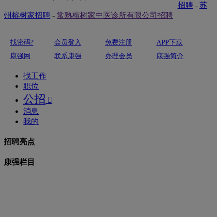
招聘
-
苏
州榕树家招聘
-
常熟榕树家中医诊所有限公司招聘
找密码?
会员登入
免费注册
APP下载
康强网
联系康强
办理会员
康强简介
找工作
职位
公招

消息
我的
招聘亮点
康强栏目