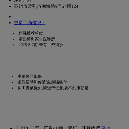
注册地址
苏州市常熟市南海路9号24幢124
更多工商信息 
康强推荐单位
常熟榕树家中医诊所
2026-8-7前 未有工资纠纷
本单位已加保
虚假招聘和你被骗,康强赔付
你工资被拖欠,康强帮您要,要不到康强赔
 拖欠工资、广告/招商、骚扰、违规收费
举报