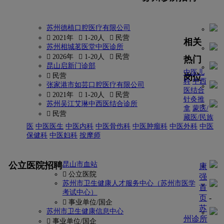
苏州德植口腔医疗有限公司
 2021年
 1-20人
 民营
相关
苏州相城茗医堂中医诊所
 2026年
 1-20人
 民营
热门
昆山启新门诊部
中医儿
岗位
 民营
科
中西
张家港市如芸口腔医疗有限公司
医结合
 2021年
 1-20人
 民营
针灸推
苏州吴江艾琳中西医结合诊所
拿
蒙医/
 民营
藏医/民族
医
中医医生
中医内科
中医骨伤科
中医肿瘤科
中医外科
中医
保健科
中医妇科
按摩师
更多
公立医院招聘
昆山市血站
康
 公立医院
强
苏州市卫生健康人才服务中心（苏州市医学
首
考试中心）
页
-
 事业单位/国企
苏
苏州市卫生健康信息中心
州诊所
 事业单位/国企