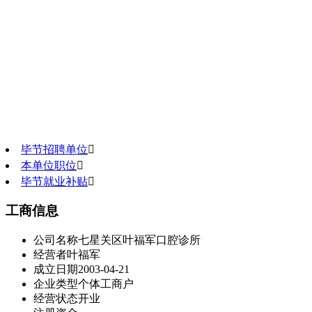
毕节招聘单位

本单位职位

毕节就业补贴

工商信息
公司名称
七星关区叶福军口腔诊所
经营者
叶福军
成立日期
2003-04-21
企业类型
个体工商户
经营状态
开业