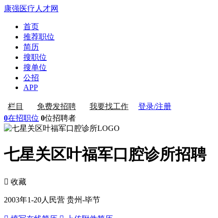
康强医疗人才网
首页
推荐职位
简历
搜职位
搜单位
公招
APP
登录/注册
栏目
免费发招聘
我要找工作
0
在招职位
0
位招聘者
七星关区叶福军口腔诊所招聘
 收藏
2003年
1-20人
民营
贵州-毕节