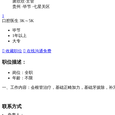
唐欣欣·主管
贵州
·毕节
·七星关区
1
口腔医生
3K～5K
毕节
1年以上
大专
 收藏职位
 在线沟通
免费
职位描述：
岗位：全职
年龄：不限
一、工作内容：会根管治疗，基础正畸加力，基础牙拔除，补牙
联系方式
负责人：