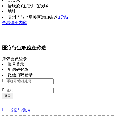
唐欣欣 (主管)
 在线聊
地址：
贵州毕节七星关区洪山街道
导航
查看详细内容
医疗行业职位任你选
康强会员登录
账号登录
短信码登录
微信扫码登录


登录


找密码/账号