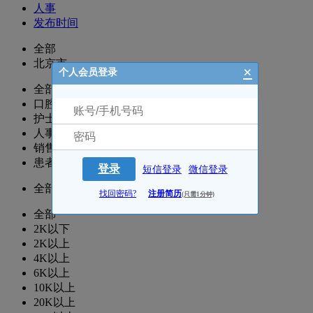
人事
发布时间
全部
北京市
×
个人会员登录
全部
口腔科
护士/护理
人事-行政-院办
销售主管/经理
患者咨询-健康顾问
登录
短信登录
微信登录
全部
找回密码?
注册简历
(只需1分钟)
全部
2K以下
2K以上
4K以上
6K以上
10K以上
20K以上