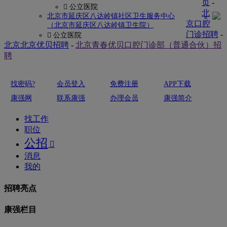
页
-
 公立医院
北
北京市延庆区八达岭镇社区卫生服务中心
京口腔
（北京市延庆区八达岭镇卫生院）
门诊招聘
-
 公立医院
北京北京优贝招聘
-
北京青春优贝口腔门诊部（普通合伙）招
聘
找密码?
会员登入
免费注册
APP下载
康强网
联系康强
办理会员
康强简介
找工作
职位
公招

消息
我的
招聘亮点
康强栏目