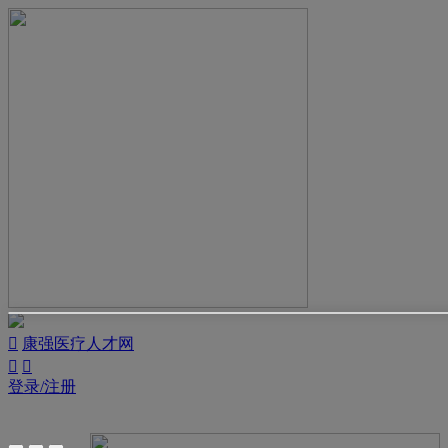

康强医疗人才网


登录/注册