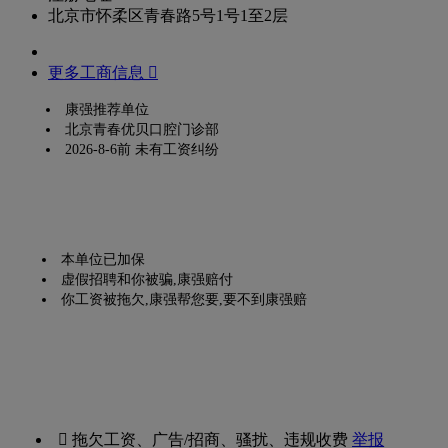
北京市怀柔区青春路5号1号1至2层
更多工商信息 
康强推荐单位
北京青春优贝口腔门诊部
2026-8-6前 未有工资纠纷
本单位已加保
虚假招聘和你被骗,康强赔付
你工资被拖欠,康强帮您要,要不到康强赔
 拖欠工资、广告/招商、骚扰、违规收费
举报