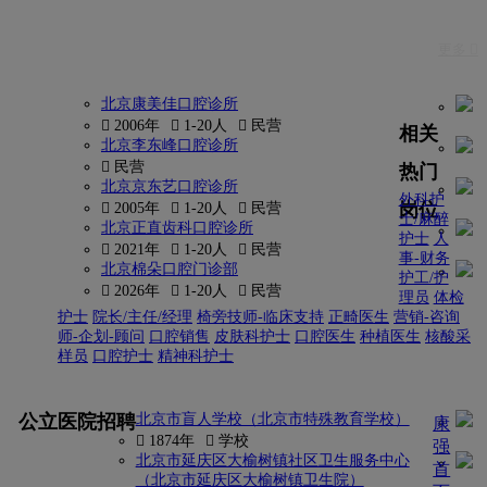
更多 
北京康美佳口腔诊所
 2006年
 1-20人
 民营
相关
北京李东峰口腔诊所
 民营
热门
北京京东艺口腔诊所
外科护
岗位
 2005年
 1-20人
 民营
士/麻醉
北京正直齿科口腔诊所
护士
人
 2021年
 1-20人
 民营
事-财务
北京棉朵口腔门诊部
护工/护
 2026年
 1-20人
 民营
理员
体检
护士
院长/主任/经理
椅旁技师-临床支持
正畸医生
营销-咨询
师-企划-顾问
口腔销售
皮肤科护士
口腔医生
种植医生
核酸采
样员
口腔护士
精神科护士
更多
公立医院招聘
北京市盲人学校（北京市特殊教育学校）
康
 1874年
 学校
强
北京市延庆区大榆树镇社区卫生服务中心
首
（北京市延庆区大榆树镇卫生院）