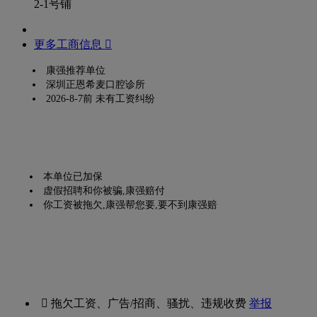
2-1号铺
更多工商信息 
康强推荐单位
深圳正恩希麦口腔诊所
2026-8-7前 未有工资纠纷
本单位已加保
虚假招聘和你被骗,康强赔付
你工资被拖欠,康强帮您要,要不到康强赔
 拖欠工资、广告/招商、骚扰、违规收费
举报