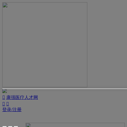

康强医疗人才网


登录/注册