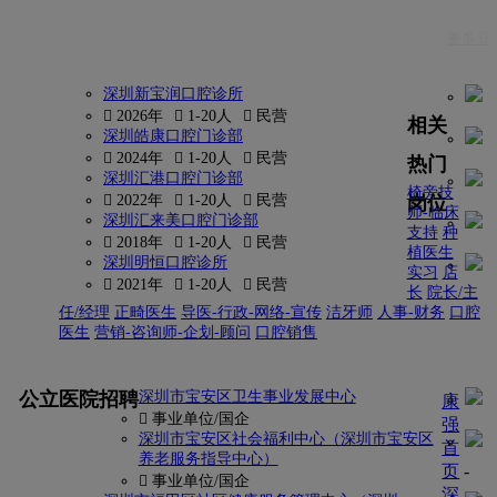
更多 
深圳新宝润口腔诊所
 2026年
 1-20人
 民营
相关
深圳皓康口腔门诊部
 2024年
 1-20人
 民营
热门
深圳汇港口腔门诊部
椅旁技
岗位
 2022年
 1-20人
 民营
师-临床
深圳汇来美口腔门诊部
支持
种
 2018年
 1-20人
 民营
植医生
深圳明恒口腔诊所
实习
店
 2021年
 1-20人
 民营
长
院长/主
任/经理
正畸医生
导医-行政-网络-宣传
洁牙师
人事-财务
口腔
医生
营销-咨询师-企划-顾问
口腔销售
更多
公立医院招聘
深圳市宝安区卫生事业发展中心
康
 事业单位/国企
强
深圳市宝安区社会福利中心（深圳市宝安区
首
养老服务指导中心）
页
-
 事业单位/国企
深