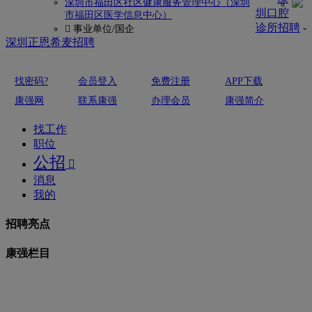
深圳市福田区社区健康服务管理中心（深圳
圳口腔
市福田区医学信息中心）
诊所招聘
-
 事业单位/国企
深圳正恩希麦招聘
找密码?
会员登入
免费注册
APP下载
康强网
联系康强
办理会员
康强简介
找工作
职位
公招

消息
我的
招聘亮点
康强栏目