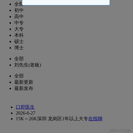
全部
初中
高中
中专
大专
本科
硕士
博士
全部
刘先生(老板)
全部
最新更新
最新发布
口腔医生
2026-6-27
15K～26K
深圳 龙岗区
1年以上
大专
在线聊
2026.6.27活跃