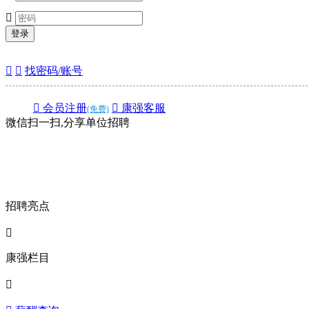

登录


找密码/账号
 会员注册
 康强客服
(免费)
微信扫一扫,分享单位招聘
招聘亮点

康强栏目
