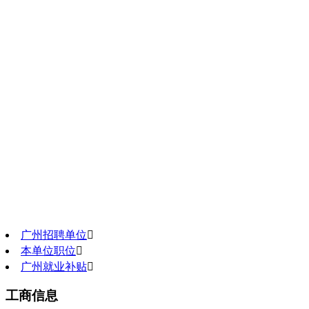
广州招聘单位

本单位职位

广州就业补贴

工商信息