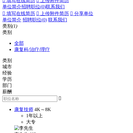
 填写在线简历
 上传附件简历
单位简介
招聘职位(
0
)
联系我们
 填写在线简历
 上传附件简历
 分享单位
单位简介
招聘职位(
0
)
联系我们
类别
(1)
类别
全部
康复科/治疗/理疗
类别
城市
经验
学历
部门
薪酬

康复技师
4K～8K
1年以上
大专