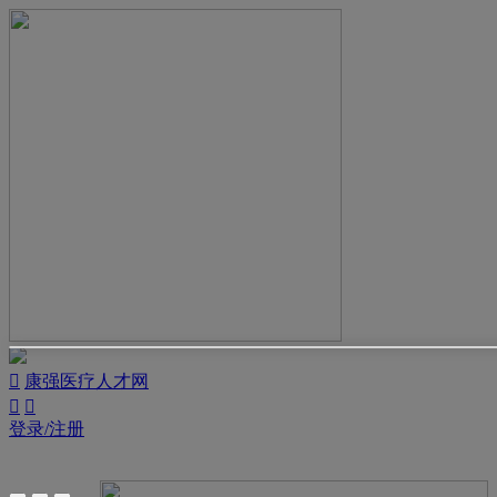

康强医疗人才网


登录/注册