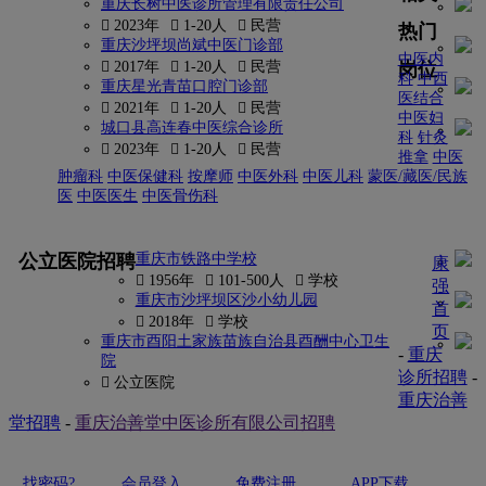
重庆长树中医诊所管理有限责任公司
 2023年
 1-20人
 民营
热门
重庆沙坪坝尚斌中医门诊部
中医内
岗位
 2017年
 1-20人
 民营
科
中西
重庆星光青苗口腔门诊部
医结合
 2021年
 1-20人
 民营
中医妇
城口县高连春中医综合诊所
科
针灸
 2023年
 1-20人
 民营
推拿
中医
肿瘤科
中医保健科
按摩师
中医外科
中医儿科
蒙医/藏医/民族
医
中医医生
中医骨伤科
更多
公立医院招聘
重庆市铁路中学校
康
 1956年
 101-500人
 学校
强
重庆市沙坪坝区沙小幼儿园
首
 2018年
 学校
页
重庆市酉阳土家族苗族自治县酉酬中心卫生
-
重庆
院
诊所招聘
-
 公立医院
重庆治善
堂招聘
-
重庆治善堂中医诊所有限公司招聘
找密码?
会员登入
免费注册
APP下载