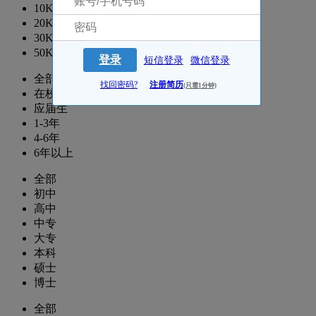
10K以上
20K以上
30K以上
50K以上
登录
短信登录
微信登录
全部
找回密码?
注册简历
(只需1分钟)
在校生
应届生
1-3年
4-6年
6年以上
全部
初中
高中
中专
大专
本科
硕士
博士
全部