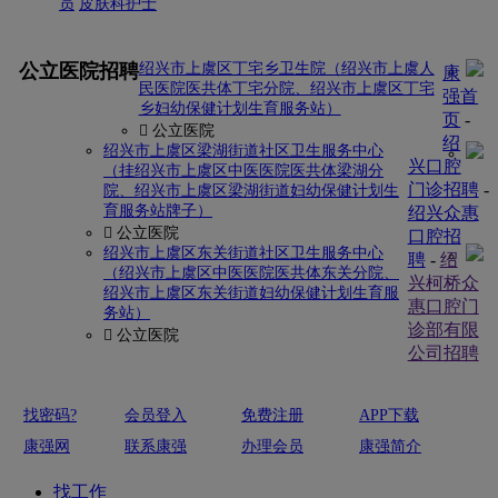
员
皮肤科护士
更多
公立医院招聘
绍兴市上虞区丁宅乡卫生院（绍兴市上虞人
康
民医院医共体丁宅分院、绍兴市上虞区丁宅
强首
乡妇幼保健计划生育服务站）
页
-
 公立医院
绍
绍兴市上虞区梁湖街道社区卫生服务中心
兴口腔
（挂绍兴市上虞区中医医院医共体梁湖分
门诊招聘
-
院、绍兴市上虞区梁湖街道妇幼保健计划生
育服务站牌子）
绍兴众惠
 公立医院
口腔招
绍兴市上虞区东关街道社区卫生服务中心
聘
-
绍
（绍兴市上虞区中医医院医共体东关分院、
兴柯桥众
绍兴市上虞区东关街道妇幼保健计划生育服
惠口腔门
务站）
诊部有限
 公立医院
公司招聘
找密码?
会员登入
免费注册
APP下载
康强网
联系康强
办理会员
康强简介
找工作