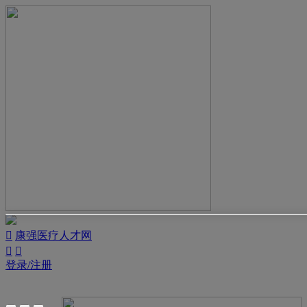

康强医疗人才网


登录/注册