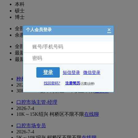
本科
硕士
博士
×
全部
个人会员登录
余惠琴(店长)
全部
最新更新
最新发布
登录
短信登录
微信登录
种植医生
找回密码?
注册简历
(只需1分钟)
2026-7-4
30K～50K
绍兴 柯桥区
10年以上
不限
在线聊
口腔市场主管-经理
2026-7-4
10K～15K
绍兴 柯桥区
不限
不限
在线聊
口腔市场专员
2026-7-4
5K～10K
绍兴 柯桥区
不限
不限
在线聊