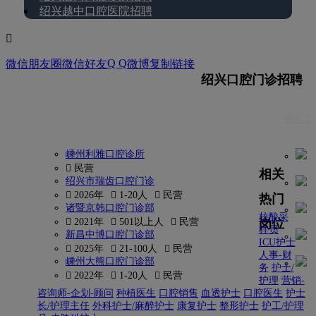
绍兴越中口腔医院招聘

Q Q
微信朋友圈
微信好友
微博
复制链接
绍兴口腔门诊招聘
更多 
嵊州利雅口腔诊所
 民营
相关
绍兴市瑞齿口腔门诊
 2026年
 1-20人
 民营
热门
诸暨京韩口腔门诊部
核酸采
岗位
 2021年
 501以上人
 民营
样员
新昌中博口腔门诊部
ICU护士
 2025年
 21-100人
 民营
人事-财
嵊州大熊口腔门诊部
务
护士/
 2022年
 1-20人
 民营
护理
营销-
咨询师-企划-顾问
种植医生
口腔销售
血透护士
口腔医生
护士
长/护理主任
外科护士/麻醉护士
康复护士
整形护士
护工/护理