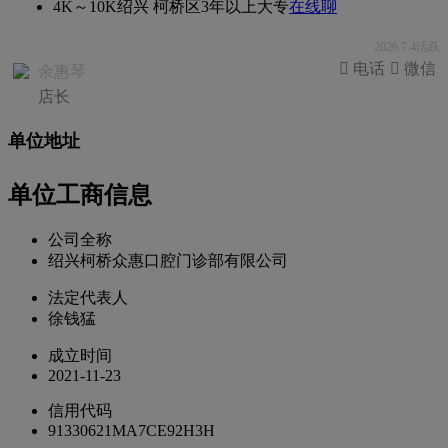
4K～10K
绍兴 柯桥区
3年以上
大专
在线聊
2026.7.4活跃
 电话
 微信
余惠琴
店长
单位地址
单位工商信息
公司全称
绍兴柯桥众惠口腔门诊部有限公司
法定代表人
徐钱猛
成立时间
2021-11-23
信用代码
91330621MA7CE92H3H