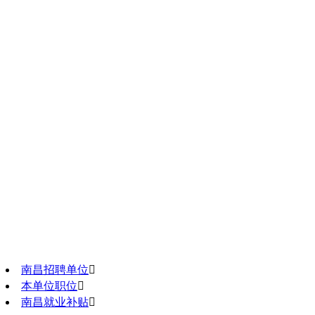
南昌招聘单位

本单位职位

南昌就业补贴
