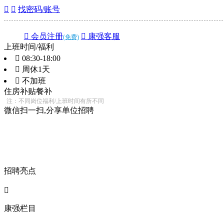


找密码/账号
 会员注册
 康强客服
(免费)
上班时间/福利
 08:30-18:00
 周休1天
 不加班
住房补贴
餐补
注：不同岗位福利/上班时间有所不同
微信扫一扫,分享单位招聘
招聘亮点

康强栏目