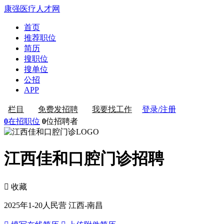
康强医疗人才网
首页
推荐职位
简历
搜职位
搜单位
公招
APP
登录/注册
栏目
免费发招聘
我要找工作
0
在招职位
0
位招聘者
江西佳和口腔门诊招聘
 收藏
2025年
1-20人
民营
江西-南昌