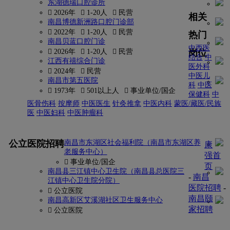
东湖德瑞口腔诊所
 2026年
 1-20人
 民营
相关
南昌博德新洲路口腔门诊部
 2022年
 1-20人
 民营
热门
南昌贝蓝口腔门诊
中西医
岗位
 2026年
 1-20人
 民营
结合
中
江西有禧综合门诊
医外科
 2024年
 民营
中医儿
南昌市第五医院
科
中医
 1973年
 501以上人
 事业单位/国企
保健科
中
医骨伤科
按摩师
中医医生
针灸推拿
中医内科
蒙医/藏医/民族
医
中医妇科
中医肿瘤科
更多
公立医院招聘
南昌市东湖区社会福利院（南昌市东湖区养
康
老服务中心）
强首
 事业单位/国企
页
南昌县三江镇中心卫生院（南昌县总医院三
-
南昌
江镇中心卫生院分院）
医院招聘
-
 公立医院
南昌颐
南昌高新区艾溪湖社区卫生服务中心
家招聘
 公立医院