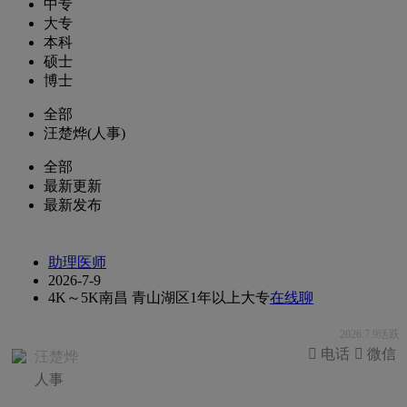
中专
大专
本科
硕士
博士
全部
汪楚烨(人事)
全部
最新更新
最新发布
助理医师
2026-7-9
4K～5K
南昌 青山湖区
1年以上
大专
在线聊
2026.7.9活跃
 电话
 微信
汪楚烨
人事