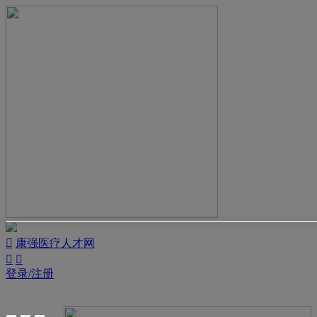

康强医疗人才网


登录/注册