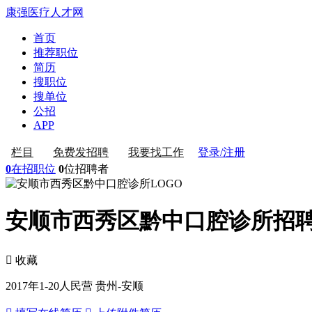
康强医疗人才网
首页
推荐职位
简历
搜职位
搜单位
公招
APP
登录/注册
栏目
免费发招聘
我要找工作
0
在招职位
0
位招聘者
安顺市西秀区黔中口腔诊所招
 收藏
2017年
1-20人
民营
贵州-安顺