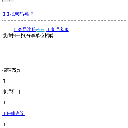


找密码/账号
 会员注册
 康强客服
(免费)
微信扫一扫,分享单位招聘
招聘亮点

康强栏目

 薪酬查询
