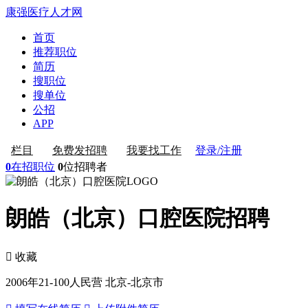
康强医疗人才网
首页
推荐职位
简历
搜职位
搜单位
公招
APP
登录/注册
栏目
免费发招聘
我要找工作
0
在招职位
0
位招聘者
朗皓（北京）口腔医院招聘
 收藏
2006年
21-100人
民营
北京-北京市