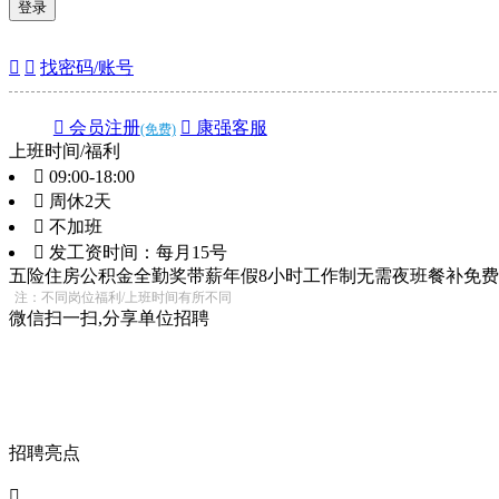
登录


找密码/账号
 会员注册
 康强客服
(免费)
上班时间/福利
 09:00-18:00
 周休2天
 不加班
 发工资时间：每月15号
五险
住房公积金
全勤奖
带薪年假
8小时工作制
无需夜班
餐补
免费
注：不同岗位福利/上班时间有所不同
微信扫一扫,分享单位招聘
招聘亮点
