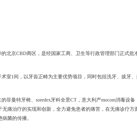
华的北京CBD商区，是经国家工商、卫生等行政管理部门正式批
间，手术室1间，以牙齿正畸为主要优势项目，同时包括洗牙、拔牙
菲曼特牙椅、soredex牙科全景CT，意大利产mocom消毒
于无痛治疗的实现和创新，全力避免患者的痛苦，在无痛诊疗方
杜绝病菌的传播。