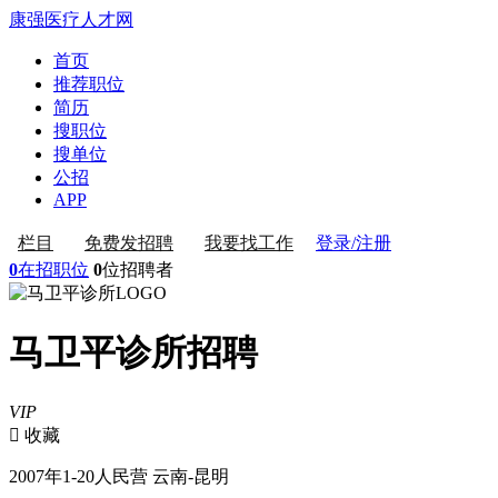
康强医疗人才网
首页
推荐职位
简历
搜职位
搜单位
公招
APP
登录/注册
栏目
免费发招聘
我要找工作
0
在招职位
0
位招聘者
马卫平诊所招聘
VIP
 收藏
2007年
1-20人
民营
云南-昆明