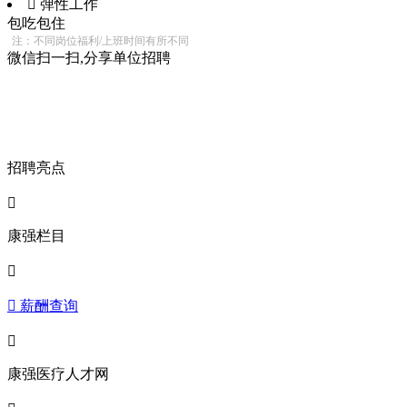
 弹性工作
包吃
包住
注：不同岗位福利/上班时间有所不同
微信扫一扫,分享单位招聘
招聘亮点

康强栏目

 薪酬查询

康强医疗人才网