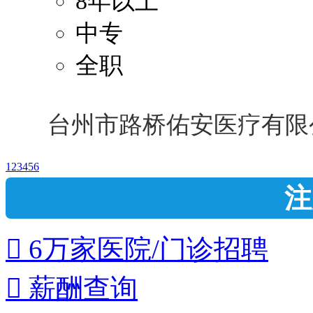
8年以上
中专
全职
台州市路桥佑安医疗有限
1
2
3
4
5
6
注
 6万家医院/门诊招聘
 薪酬查询