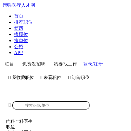
康强医疗人才网
首页
推荐职位
简历
搜职位
搜单位
公招
APP
登录/注册
栏目
免费发招聘
我要找工作
 我收藏职位
 未看职位
 订阅职位
康强医院-门诊招聘

内科全科医生
职位