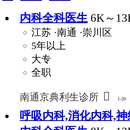
安排进修
科研启动金
安家费
无需
内科全科医生
6K～13
关怀与福利
江苏
·南通
·崇川区
包住
包吃
住房补贴
餐
定期团建
5年以上
节日福利
班车接送
免息
解决户口
事业编制
弹性工作制
健
大专
员工旅游
高温补贴
生日福利
交通
全职

南通京典利生诊所
1-20
呼吸内科,消化内科,神