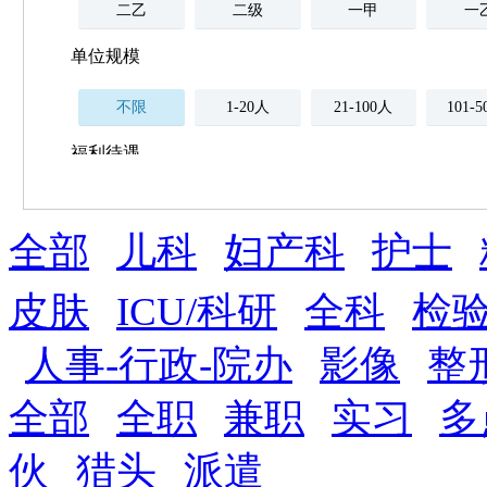
二乙
二级
一甲
一
单位规模
不限
1-20人
21-100人
101-
福利待遇
不限
全部
薪资与社保
儿科
妇产科
护士
五险
住房公积金
企业
补充医疗保险
皮肤
ICU/科研
全科
检验
全勤奖
加班补助
全薪病假
股票
人事-行政-院办
影像
整
工龄奖
带薪年假
年终
法定节假日三薪
全部
全职
兼职
实习
多
晋升与政策
伙
猎头
派遣
周末双休
职称晋升
8小时工作制
政府人