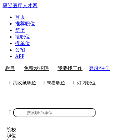
康强医疗人才网
首页
推荐职位
简历
搜职位
搜单位
公招
APP
登录/注册
栏目
免费发招聘
我要找工作
 我收藏职位
 未看职位
 订阅职位
康强院校招聘

院校
职位