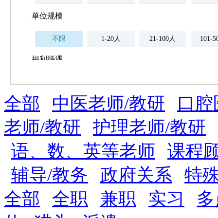
单位规模
不限
1-20人
21-100人
101-
福利待遇
不限
全部
薪资与社保
中医老师/教研
口腔
五险
住房公积金
企业
补充医疗保险
老师/教研
护理老师/教研
全勤奖
加班补助
全薪病假
股票
语、数、英等老师
课程
工龄奖
带薪年假
年终
法定节假日三薪
辅导/教务
政府关系
特
晋升与政策
全部
全职
兼职
实习
多
周末双休
职称晋升
8小时工作制
政府人
安排进修
科研启动金
安家费
无需