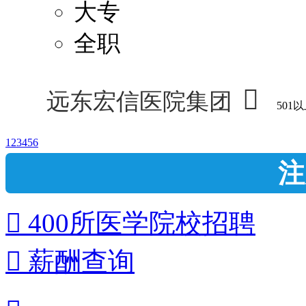
大专
全职

远东宏信医院集团
501
1
2
3
4
5
6
注
 400所医学院校招聘
 薪酬查询