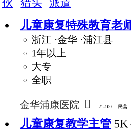
伙
猎头
派遣
关怀与福利
儿童康复特殊教育老
包住
包吃
住房补贴
餐
浙江
·金华
·浦江县
定期团建
节日福利
班车接送
免息
解决户口
事业编制
弹性工作制
健
1年以上
员工旅游
高温补贴
生日福利
交通
大专
全职

金华浦康医院
21-100
民营
儿童康复教学主管
5K