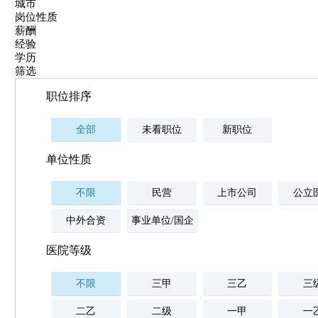
城市
岗位性质
薪酬
经验
学历
筛选
职位排序
全部
未看职位
新职位
单位性质
不限
民营
上市公司
公立
中外合资
事业单位/国企
医院等级
不限
三甲
三乙
三
二乙
二级
一甲
一