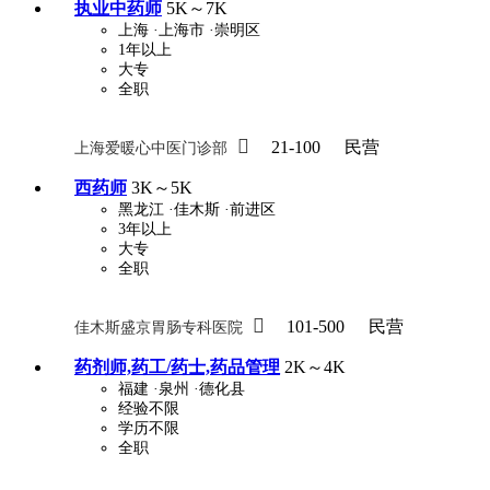
执业中药师
5K～7K
上海
·上海市
·崇明区
1年以上
大专
全职

21-100
民营
上海爱暖心中医门诊部
西药师
3K～5K
黑龙江
·佳木斯
·前进区
3年以上
大专
全职

101-500
民营
佳木斯盛京胃肠专科医院
药剂师,药工/药士,药品管理
2K～4K
福建
·泉州
·德化县
经验不限
学历不限
全职