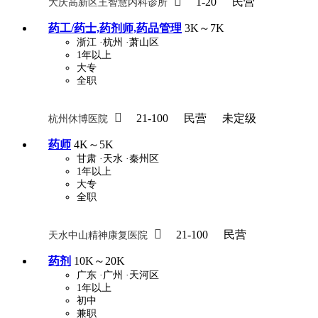

1-20
民营
大庆高新区王智慧内科诊所
药工/药士,药剂师,药品管理
3K～7K
浙江
·杭州
·萧山区
1年以上
大专
全职

21-100
民营
未定级
杭州休博医院
药师
4K～5K
甘肃
·天水
·秦州区
1年以上
大专
全职

21-100
民营
天水中山精神康复医院
药剂
10K～20K
广东
·广州
·天河区
1年以上
初中
兼职