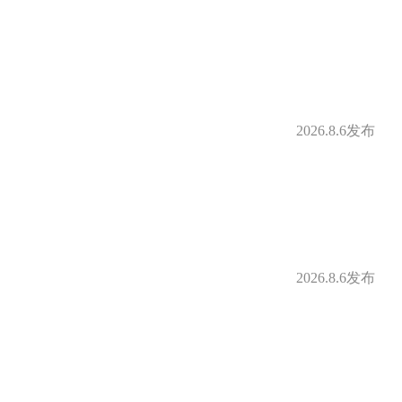
补
定期体检
借款
购房补贴
2026.8.6发布
身房
零食下午茶
补贴
免费停车
2026.8.6发布