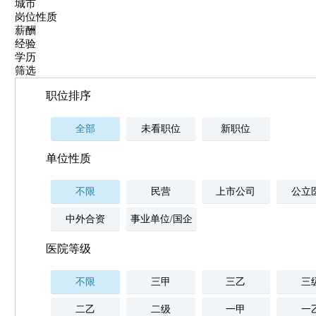
城市
岗位性质
薪酬
经验
学历
筛选
职位排序
全部
未看职位
新职位
单位性质
不限
民营
上市公司
公立
中外合资
事业单位/国企
医院等级
不限
三甲
三乙
三
二乙
二级
一甲
一