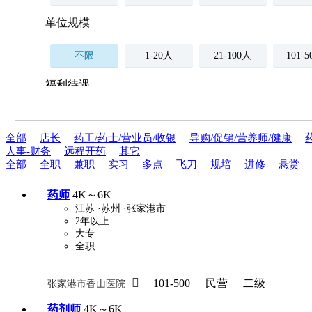
单位规模
不限
1-20人
21-100人
101-
福利待遇
不限
全部
店长
药工/药士/营业员/收银
导购/促销/营养师/健康
薪资与社保
人事-财务
远程开药
其它
五险
住房公积金
企业
全部
全职
兼职
实习
多点
飞刀
规培
进修
悬赏
补充医疗保险
全勤奖
加班补助
全薪病假
股票
药师
4K～6K
江苏
·苏州
·张家港市
工龄奖
带薪年假
年终
法定节假日三薪
2年以上
大专
全职
晋升与政策

周末双休
101-500
民营
职称晋升
二级
张家港市香山医院
8小时工作制
政府人
药剂师
4K～6K
安排进修
科研启动金
安家费
无需