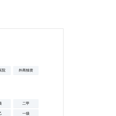
医院
外商独资
级
二甲
乙
一级