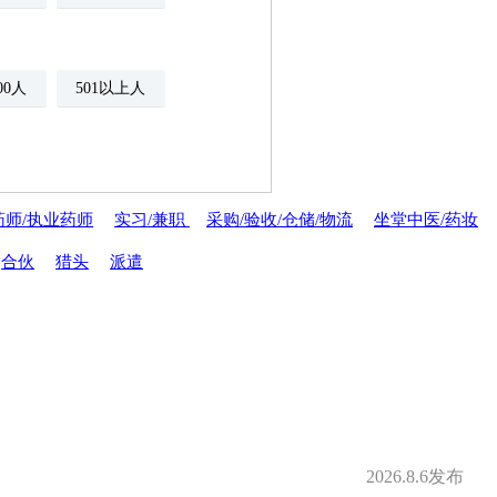
500人
501以上人
药师/执业药师
实习/兼职
采购/验收/仓储/物流
坐堂中医/药妆
年金
绩效奖金
合伙
猎头
派遣
期权
年底双薪
分红
家属医疗优惠
安排规培
才引进
2026.8.6发布
夜班