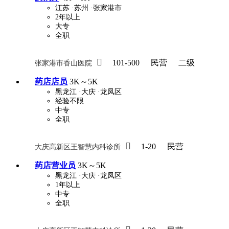
江苏
·苏州
·张家港市
2年以上
大专
关怀与福利
全职
包住
包吃
住房补贴
餐

101-500
民营
二级
张家港市香山医院
定期团建
节日福利
班车接送
免息
药店店员
3K～5K
解决户口
事业编制
弹性工作制
健
黑龙江
·大庆
·龙凤区
经验不限
员工旅游
高温补贴
生日福利
交通
中专
全职

1-20
民营
大庆高新区王智慧内科诊所
药店营业员
3K～5K
黑龙江
·大庆
·龙凤区
1年以上
中专
全职