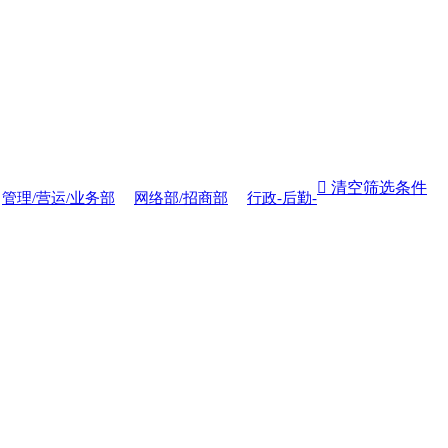
 清空筛选条件
管理/营运/业务部
网络部/招商部
行政-后勤-