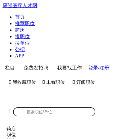
康强医疗人才网
首页
推荐职位
简历
搜职位
搜单位
公招
APP
登录/注册
栏目
免费发招聘
我要找工作
 我收藏职位
 未看职位
 订阅职位
康强药店招聘

药店
职位