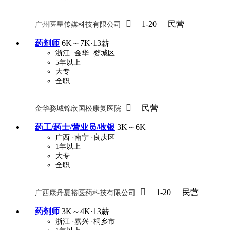

1-20
民营
广州医星传媒科技有限公司
药剂师
6K～7K·13薪
浙江
·金华
·婺城区
5年以上
大专
全职

民营
金华婺城锦欣国松康复医院
药工/药士/营业员/收银
3K～6K
广西
·南宁
·良庆区
1年以上
大专
全职

1-20
民营
广西康丹夏裕医药科技有限公司
药剂师
3K～4K·13薪
浙江
·嘉兴
·桐乡市