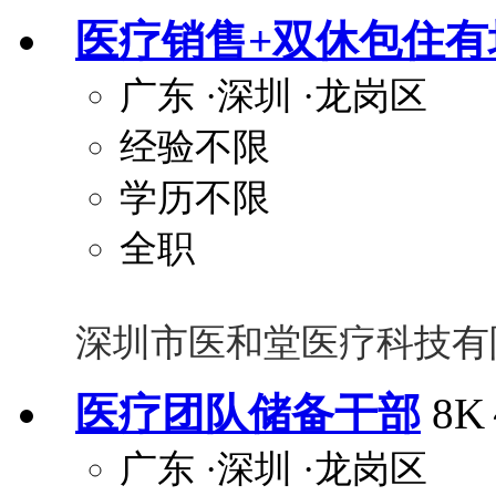
医疗销售+双休包住有
关怀与福利
广东
·深圳
·龙岗区
包住
包吃
住房补贴
餐
经验不限
定期团建
节日福利
班车接送
免息
解决户口
事业编制
弹性工作制
健
学历不限
员工旅游
高温补贴
生日福利
交通
全职
深圳市医和堂医疗科技有
医疗团队储备干部
8K
广东
·深圳
·龙岗区