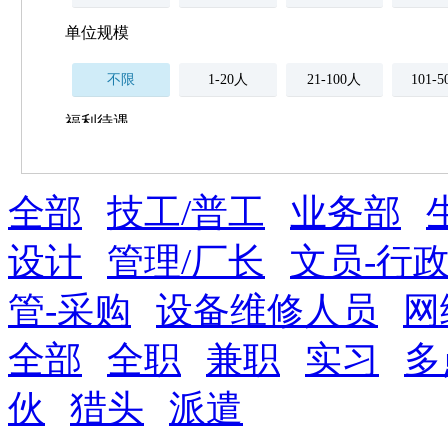
单位规模
不限
1-20人
21-100人
101-
福利待遇
不限
全部
薪资与社保
技工/普工
业务部
五险
住房公积金
企业
补充医疗保险
设计
管理/厂长
文员-行政
全勤奖
加班补助
全薪病假
股票
管-采购
设备维修人员
网
工龄奖
带薪年假
年终
法定节假日三薪
全部
全职
兼职
实习
多
晋升与政策
伙
猎头
派遣
周末双休
职称晋升
8小时工作制
政府人
安排进修
科研启动金
安家费
无需