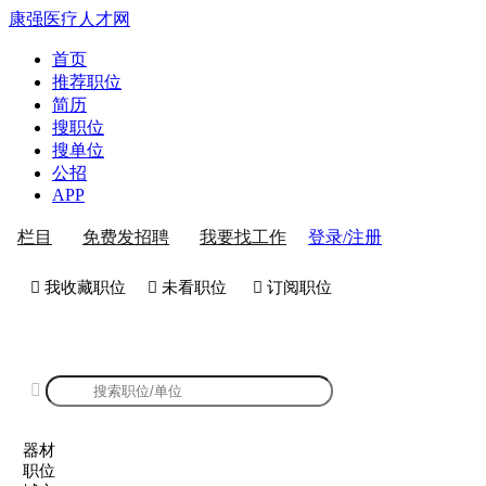
康强医疗人才网
首页
推荐职位
简历
搜职位
搜单位
公招
APP
登录/注册
栏目
免费发招聘
我要找工作
 我收藏职位
 未看职位
 订阅职位
康强器材招聘

器材
职位