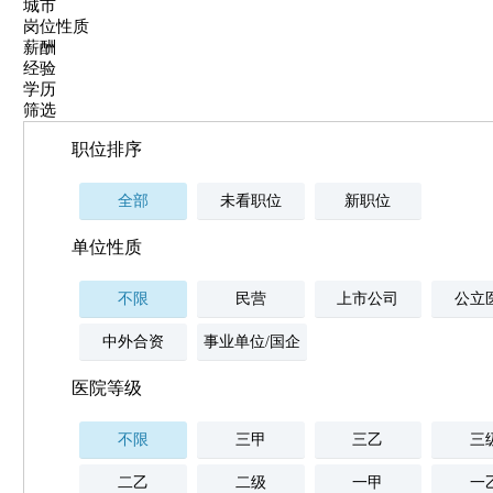
城市
岗位性质
薪酬
经验
学历
筛选
职位排序
全部
未看职位
新职位
单位性质
不限
民营
上市公司
公立
中外合资
事业单位/国企
医院等级
不限
三甲
三乙
三
二乙
二级
一甲
一