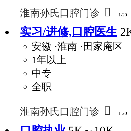

淮南孙氏口腔门诊
1-20
实习/进修,口腔医生
2
安徽
·淮南
·田家庵区
1年以上
中专
全职

淮南孙氏口腔门诊
1-20
口腔执业
5K～10K