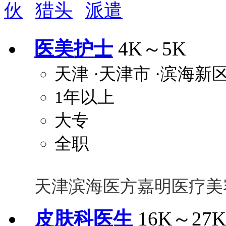
伙
猎头
派遣
周末双休
职称晋升
8小时工作制
政府人
安排进修
科研启动金
安家费
无需
医美护士
4K～5K
关怀与福利
天津
·天津市
·滨海新
包住
包吃
住房补贴
餐
1年以上
定期团建
节日福利
班车接送
免息
解决户口
事业编制
弹性工作制
健
大专
员工旅游
高温补贴
生日福利
交通
全职
天津滨海医方嘉明医疗美
皮肤科医生
16K～27K