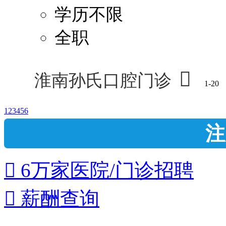
学历不限
全职

淮南孙氏口腔门诊
1-20
1
2
3
4
5
6
注
 6万家医院/门诊招聘
 薪酬查询