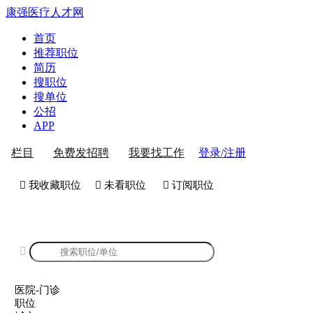
康强医疗人才网
首页
推荐职位
简历
搜职位
搜单位
公招
APP
登录/注册
栏目
免费发招聘
我要找工作
 我收藏职位
 未看职位
 订阅职位
康强医院-门诊招聘

医院-门诊
职位