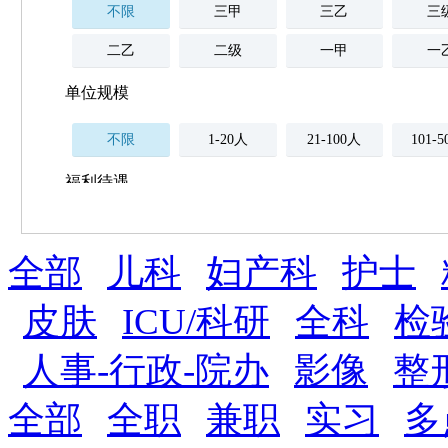
不限
三甲
三乙
三
二乙
二级
一甲
一
单位规模
不限
1-20人
21-100人
101-
福利待遇
不限
全部
薪资与社保
儿科
妇产科
护士
五险
住房公积金
企业
补充医疗保险
皮肤
ICU/科研
全科
检
全勤奖
加班补助
全薪病假
股票
人事-行政-院办
影像
整
工龄奖
带薪年假
年终
法定节假日三薪
全部
全职
兼职
实习
多
晋升与政策